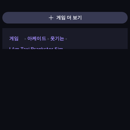
I Am Quadrober!
Monkey School Prank
Sandbox City
The Cat in Yellow
Mother Life Simulator: Prank
Cat Life Simulator
Crazy Zoo Monkey
Night Club Security
Ramp Car VS Police: CHASE
Cat Life Simulator 3D
Hostage Negotiator
Surf GO Parkour
High School Teacher Simulator
BMG: Ragdoll Playground
Doggy Tricks
Funny City: Gopniks
Ragdoll Archers
Rooftop Run
게임 더 보기
게임
아케이드
웃기는
»
»
»
I Am Taxi Prankster Sim
I Am Taxi Prankster Sim
개발자
BBG
평점
8.7
(
지난 6개월 기준
)
출시
2026년 5월
마지막 업데이트
2026년 7월
게임 엔진
Unity 2022
플랫폼
브라우저 (데스크톱, 모바일, 태블