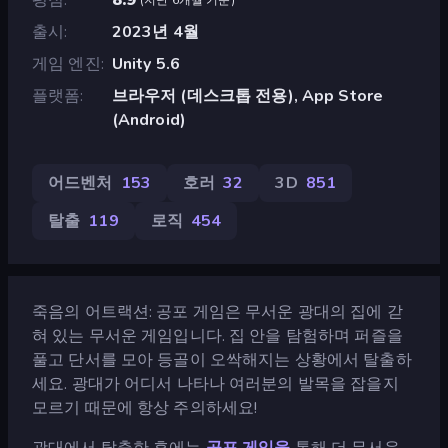
출시
2023년 4월
게임 엔진
Unity 5.6
플랫폼
브라우저 (데스크톱 전용), App Store
(Android)
어드벤처
153
호러
32
3D
851
탈출
119
로직
454
죽음의 어트랙션: 공포 게임은 무서운 광대의 집에 갇
혀 있는 무서운 게임입니다. 집 안을 탐험하며 퍼즐을
풀고 단서를 모아 등골이 오싹해지는 상황에서 탈출하
세요. 광대가 어디서 나타나 여러분의 발목을 잡을지
모르기 때문에 항상 주의하세요!
광대에서 탈출한 후에는
공포 게임을
통해 더 무서운