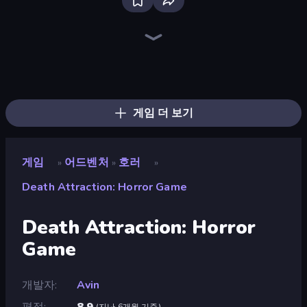
The Cat in Yellow
Horror Tale
Antarctica 88
Horror Tale 2: Samantha
Doors Castle
Escape Room: Strange Case 2
Dig out of Prison
Skinwalker
Horror Tale 3: The Witch
Find Joe: Secret of The Stones
Mirrorland
Cornfield
Sorcerers Refuge
911: Cannibal
911: Prey
Magic World
Iron Friend
Scary Horror Escape Room
게임 더 보기
게임
어드벤처
호러
»
»
»
Death Attraction: Horror Game
Death Attraction: Horror
Game
개발자
Avin
평점
8.9
(
지난 6개월 기준
)