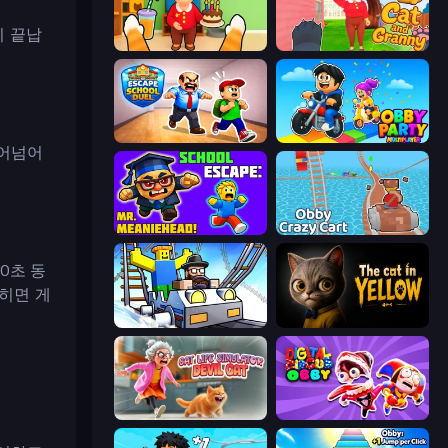
이 끝납
Cat and Granny
Cat and Granny 2
Escape School Duel
Obby Party Multiplayer
뛰어넘어
School Escape: Mr. MeanieHead!
Obby: Crazy Cart
0초 동
히면 게
Obby: Ride Carts
The Cat in Yellow
Cat Life Simulator: Devil Cat
Digital Circus: Obby