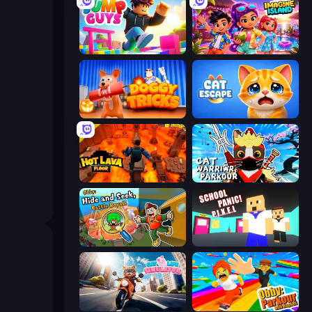
Jump Guys
Imagine Island
Doggy Tricks
Cat Escape
Hot Lava Floor
Cat Warrior Parkour
Obby: Hide and Seek, Battle Royale
School Panic
Cat Life Simulator
Obby: Parkour with Ragdoll