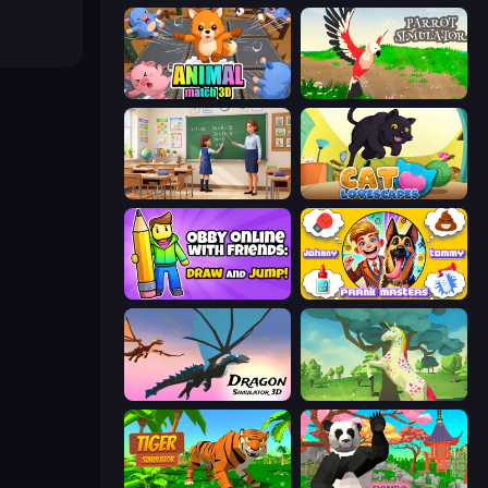
Animal Match 3D
Parrot Simulator
High School Teacher Simulator
Cat Lovescapes
Obby With Friends: Draw and Jump
Johnny n Tommy - Prank Masters
Dragon Simulator 3D
Unicorn Family Simulator Magic World