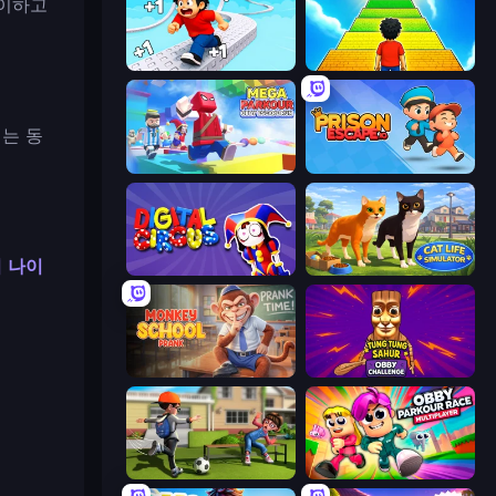
레이하고
Speed per Click: Obby
Obby: +1 Jump per Click
에는 동
Mega Parkour: Obby Escape Run
Prison Escape.io
 나이
Digital Circus: Parkour Game
Cat Life Simulator 3D
Monkey School Prank
Tung Tung Sahur: Obby Challenge
The Prank King
Obby Parkour Race: Multiplayer