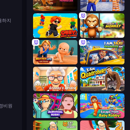
Bad Cat Prankster
Escape From Mr.Meawing's Prison!
용하지
Obby: Mini-Games
Crazy Zoo Monkey
Mother Life Simulator: Prank
I Am Taxi Prankster Sim
Bad Cat - Granny's Return
I Am Quadrober!
 경비원
Survival Rush!
Escape From Baby Robby!