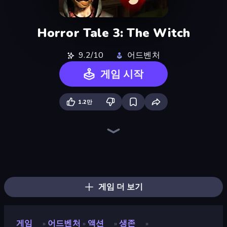
Horror Tale 3: The Witch
9.2/10
어드벤처
게임 시작
1.2만
Horror Tale
Horror Tale 2: Samantha
911: Cannibal
The Cat in Yellow
Haunted School
Antarctica 88
Schoolboy Escape: Runaway
Skinwalker
911: Prey
Cornfield
Krampus
Schoolboy Escape 2
Doors Castle
Haunted School 2
The Dawn of Slenderman
Iron Friend
Bear Haven
Scary Horror Escape Room
게임 더 보기
게임
어드벤처
액션
생존
»
»
»
»