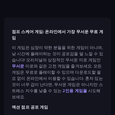
점프 스케어 게임: 온라인에서 가장 무서운 무료 게
임
이 게임은 심장이 약한 분들을 위한 게임이 아니며,
낮 시간에 플레이하는 것이 공포감을 덜 느낄 수 있
습니다! 오리지널의 상징적인 무서운 미로 게임인
무서운
미로와 같은 고전 게임을 즐겨보세요. 모든
게임은 무료로 플레이할 수 있으며 다운로드할 필
요 없이 온라인에서 이용할 수 있습니다. 혼자 있는
것이 너무 겁이 난다면, 무서운 게임은 아니지만 스
트레스 지수를 낮출 수 있는
2인용 게임을
시도해
보세요.
액션 점프 공포 게임