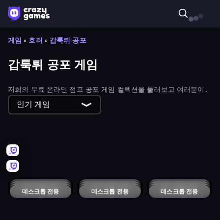
게임
»
호러
»
갑툭튀 공포
갑툭튀 공포 게임
저희의 무료 온라인 점프 공포 게임 컬렉션을 둘러보고 여러분이나
순진한 친구들에게 충격을 줄 만한 것을 찾아보세요!
인기 게임
Cornfield
Bear Haven
Haunted School 2
데스크톱 전용
Creepy Granny Scream: Scary Freddy
Kuzbass Horror
데스크톱 전용
데스크톱 전용
Scary Maze
데스크톱 전용
Ann
데스크톱 전용
Hospital: Survive the Night
House of Celestina
데스크톱 전용
Brother Wake Up
데스크톱 전용
데스크톱 전용
Horror Nights Story
Night Watchman
데스크톱 전용
Jumping Rush
데스크톱 전용
데스크톱 전용
NextDoor
데스크톱 전용
House of Celestina: Chapter Two