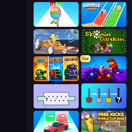
Man Runner 2048
Bridge Race
Draw Crash Race
Blooming Gardens
Top
Pumpkin Defense: Merge Cannon
Obby: Dig Down
World's Hardest Game
Merge Tools - Merge and Dig