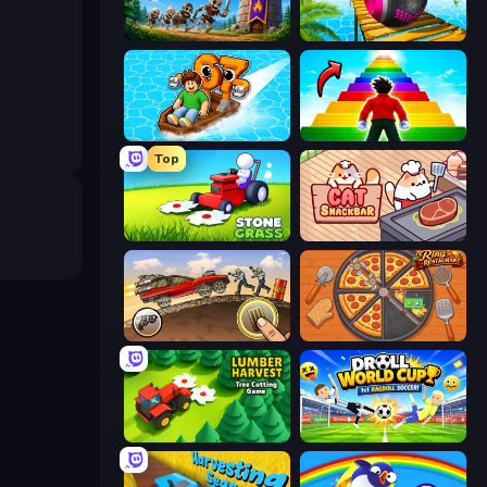
Mage Castle Idle Defense
Rolling Balls Sea Race
Float for Brainrots
Obby Highest Jump Ever
Top
Stone Grass: Mowing Simulator
Cat Snack Bar
Earn to Die: Zombie Ride
Ring Restaurant
Lumber Harvest: Tree Cutting Game
Droll World Cup