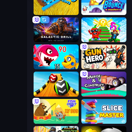
Harvesting Season
Bouncemasters
Galactic Drill
Run and Jump for Brainrot
Fish Eat Getting Big
Gun Hero: Cat Survival
Sky Balls 3D
Merge & Construct
Fish Orbit
Slice Master