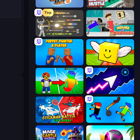
Rush Hour Cafe
Hospital Hustle
Top
Ragdoll Archers
House of Hazards
Puppet Fighter 2 Player
Lucky Brainrot Blocks Online
Collect Brainrot Egg
Space Waves
Stickman battle 1-4 Players
Mini-Caps: Bombs