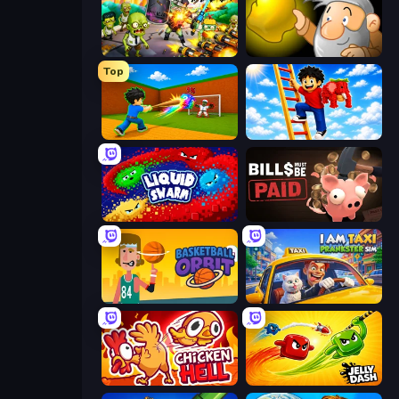
Zombies 4 Weapon Merge
Gold Miner
Top
Baseball For Brainrot
Ladder to Brainhot: Climb
Liquid Swarm
Bills Must Be Paid
Basketball Orbit
I Am Taxi Prankster Sim
Chicken Hell
Jelly Dash