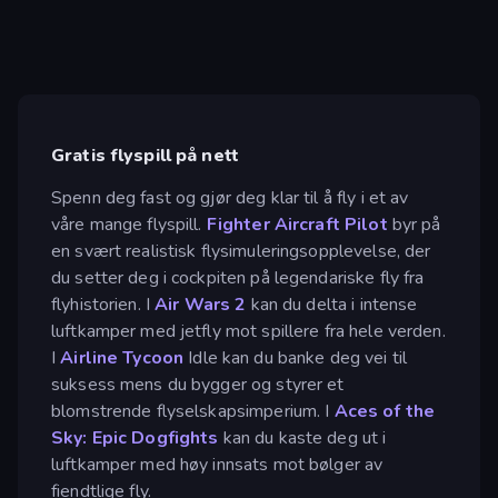
Gratis flyspill på nett
Spenn deg fast og gjør deg klar til å fly i et av
våre mange flyspill.
Fighter Aircraft Pilot
byr på
en svært realistisk flysimuleringsopplevelse, der
du setter deg i cockpiten på legendariske fly fra
flyhistorien. I
Air Wars 2
kan du delta i intense
luftkamper med jetfly mot spillere fra hele verden.
I
Airline Tycoon
Idle kan du banke deg vei til
suksess mens du bygger og styrer et
blomstrende flyselskapsimperium. I
Aces of the
Sky: Epic Dogfights
kan du kaste deg ut i
luftkamper med høy innsats mot bølger av
fiendtlige fly.