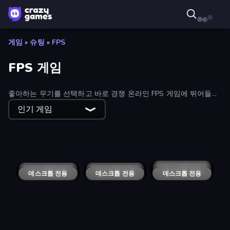
게임
»
슈팅
»
FPS
FPS 게임
좋아하는 무기를 선택하고 바로 경쟁 온라인 FPS 게임에 뛰어들어
보세요. 필터를 사용하여 인기 게임, 신규 게임, 가장 많이 플레이한
인기 게임
게임 순으로 정렬할 수 있습니다.
WinterCraft: Survival in the Forest
Voxiom.io
Attack of Duty
Time Shooter
Zombie Hunter
Sniper Challenge
Overtide.io
Bulletstorm
Warfare Area
Iron Friend
Battle Area
Mine Shooter: Save Your World
Funny Blade & Magic
Warzone Armor
Toilets Worms Shooter
Bullet Fury 2
The Dawn of Slenderman
SuperTrip.Land
Gun Master 3D
Horde Crusher
Doomsday Shooter
Rift of Hell: Demons War
Hyperblox Shooting
War Brokers
Shot Blaster
Blocky: Dead Waves
데스크톱 전용
Hazmob FPS: Online Shooter
데스크톱 전용
Bullet Force
Shell Shockers
데스크톱 전용
데스크톱 전용
BodyCamera Shooter
데스크톱 전용
Forward Assault Remix
Path of Survivor
데스크톱 전용
데스크톱 전용
Take Actions
Build and Crush
데스크톱 전용
데스크톱 전용
Soldiers - Capture and Control!
Prison Escape
데스크톱 전용