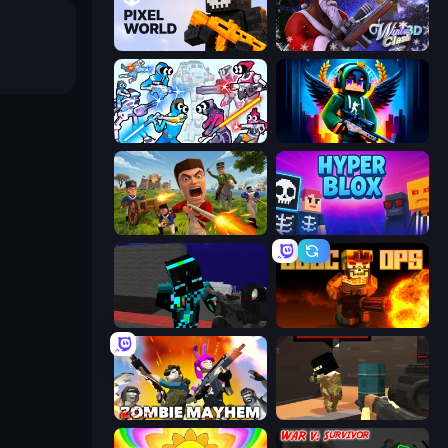
Pixel World
Winter Clash 3D
Space Wars Battleground
Block Contra: Clutch Strike
Redcoats.io
Hyperblox Shooting
Pixel Wars of Hero
BLOCOPS
Zombie Mayhem
Pixel Force