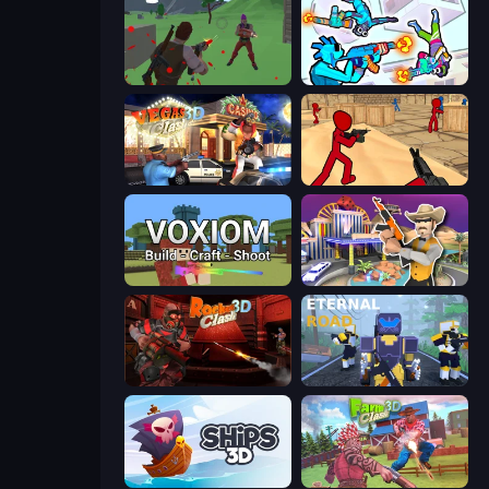
Battle Royale Survival
Gravity Arena Shooter
Vegas Clash 3D
Stickman Counter Terror Strike
Voxiom.io
Casino Robbery
Rocket Clash 3D
Eternal Road
Ships 3D
Farm Clash 3D