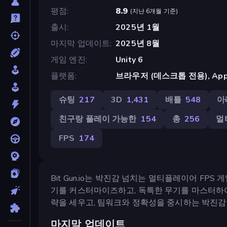
평점
8.9
(
지난 6개월 기준
)
출시
2025년 1월
마지막 업데이트
2025년 8월
게임 엔진
Unity 6
플랫폼
브라우저 (데스크톱 전용), App St
슈팅
217
3D
1,431
배틀
548
아
친구랑 플레이 가능한
154
총
256
멀
FPS
174
Bit Gun.io는 박진감 넘치는 멀티플레이어 FP
기를 커스터마이즈하고, 독특한 무기를 마스터하여 
략을 세우고, 팀워크와 정확성을 중시하는 박진감
마지막 업데이트