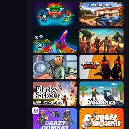
Zombie Space Episode 2
Special Ops: GO
Surf GO Parkour
Horde Crusher
Bank Robbery
Chicken Strike
Blocky Parkour: Only Up Adventure
Voxmaxa