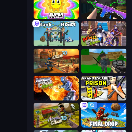
SuperTrip.Land
War V: Survivor
Bank Heist
Ninja Clash Heroes
Sniper Clash 3D
Crazy Pixel Apocalypse
Moon Clash Heroes
Grand Escape: Prison
Airport Clash 3D
Final Drop