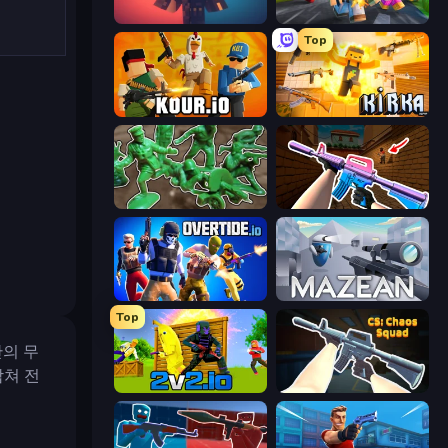
Pixel Warfare
Poxel.io
Top
Kour.io
Kirka.io
Soldiers - Capture and Control!
KS Z
Overtide.io
Mazean
Top
만의 무
합쳐 전
2v2.io
CS: Chaos Squad