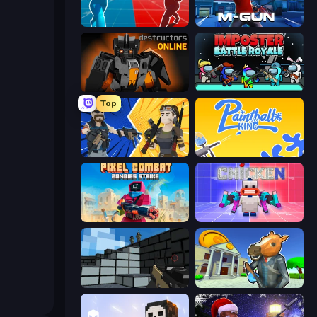
Battle of the Soldiers: Red vs Blue
Muscle Gun.IO
Destructors Online
Imposter Battle Royale
Top
BuildNow GG
Paintball King
Pixel Combat: Zombies Strike
Chicken CS
Pixel Gun 3D
Bank Robbery 3