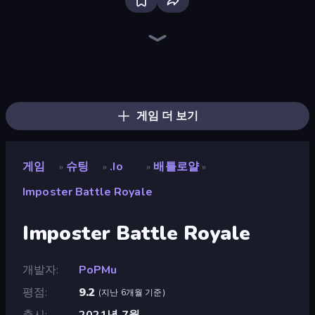
SkillWarz
Western Sniper
Kirka.io
SWAT Cats
CS: Chaos Squad
SuperTrip.Land
Fragen
Camo Sniper
Pixel World
Sniper Mission
Hyperblox Shooting
Shape Shooter 3
Shoot Brainrot
Horde Crusher
Doomsday Shooter
ZombieStrike
Chicken CS
Redcoats.io
게임 더 보기
게임
슈팅
.io
배틀로얄
»
»
»
»
Imposter Battle Royale
Imposter Battle Royale
개발자
PoPMu
평점
9.2
(
지난 6개월 기준
)
출시
2021년 7월