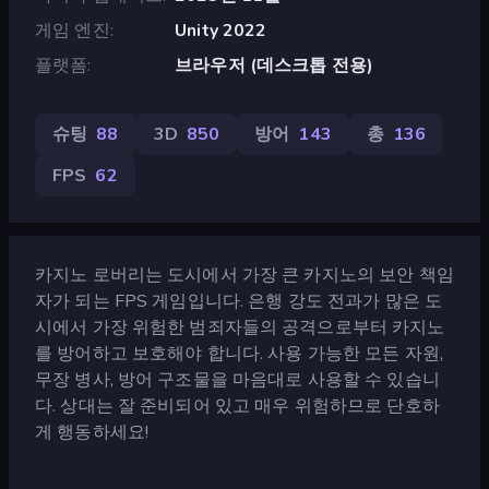
게임 엔진
Unity 2022
플랫폼
브라우저 (데스크톱 전용)
슈팅
88
3D
850
방어
143
총
136
FPS
62
카지노 로버리는 도시에서 가장 큰 카지노의 보안 책임
자가 되는 FPS 게임입니다. 은행 강도 전과가 많은 도
시에서 가장 위험한 범죄자들의 공격으로부터 카지노
를 방어하고 보호해야 합니다. 사용 가능한 모든 자원,
무장 병사, 방어 구조물을 마음대로 사용할 수 있습니
다. 상대는 잘 준비되어 있고 매우 위험하므로 단호하
게 행동하세요!