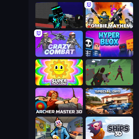
Pixel Wars of Hero
Zombie Mayhem
Crazy Combat
Hyperblox Shooting
SuperTrip.Land
Battle Royale Survival
Archer Master 3D: Castle Defense
Special Ops: GO