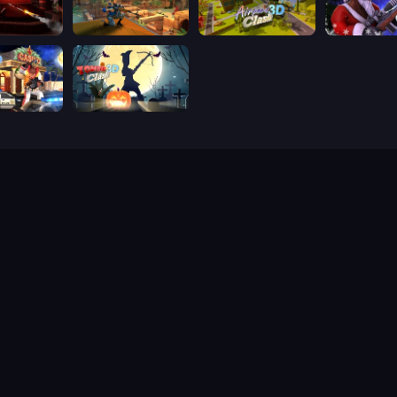
lash 3D
Sniper Clash 3D
Airport Clash 3D
Winter Clas
ash 3D
Zombie Clash 3D: Halloween