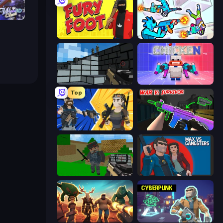
h 3D
Fury Foot
Gravity Arena Shooter
Pixel Gun 3D
Chicken CS
Top
BuildNow GG
War V: Survivor
Crazy Pixel Apocalypse
Max vs Gangsters
Horde Crusher
Cyberpunk: Resistance