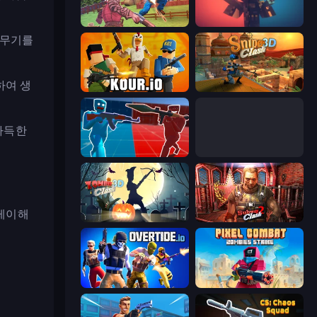
Farm Clash 3D
Pixel Warfare
 무기를
하여 생
Kour.io
Sniper Clash 3D
 가득한
Battle of the Soldiers: Red vs Blue
Grand Escape: Prison
레이해
Zombie Clash 3D: Halloween
Subway Clash 2
Overtide.io
Pixel Combat: Zombies Strike