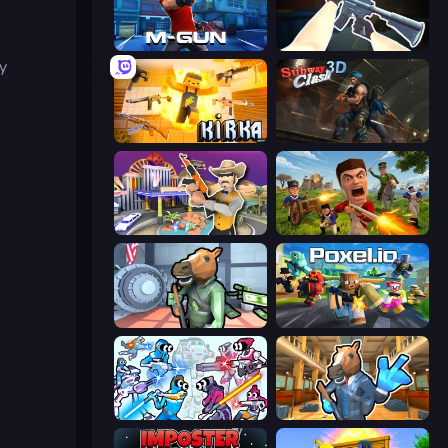
Muscle Gun.IO
CS: Chaos Squad
y
Kirka.io
Subway Clash Remastered
Casino Robbery
Redcoats.io
Bank Robbery
Poxel.io
Space Wars Battleground
Bank Robbery 2