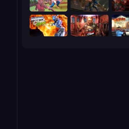
Farm Clash 3D
Subway Clash Remastered
Rocket C
Moon Clash Heroes
Subway Clash 2
Vegas Cl