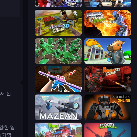
Winter Clash 3D
Vegas Clash 3D
Airport Clash 3D
Moon Clash Heroes
Soldiers - Capture and Control!
Bank Robbery 3
KS Z
Rocket Clash 3D
에서 선
Mazean
Destructors Online
양한 영
증가합