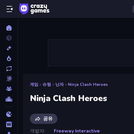
게임
»
슈팅
»
닌자
»
Ninja Clash Heroes
Ninja Clash Heroes
공유
개발자
Freeway Interactive