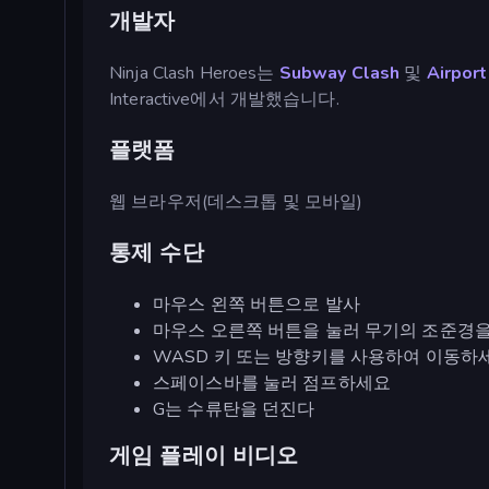
개발자
Ninja Clash Heroes는
Subway Clash
및
Airport
Interactive에서 개발했습니다.
플랫폼
웹 브라우저(데스크톱 및 모바일)
통제 수단
마우스 왼쪽 버튼으로 발사
마우스 오른쪽 버튼을 눌러 무기의 조준경을
WASD 키 또는 방향키를 사용하여 이동하세
스페이스바를 눌러 점프하세요
G는 수류탄을 던진다
게임 플레이 비디오