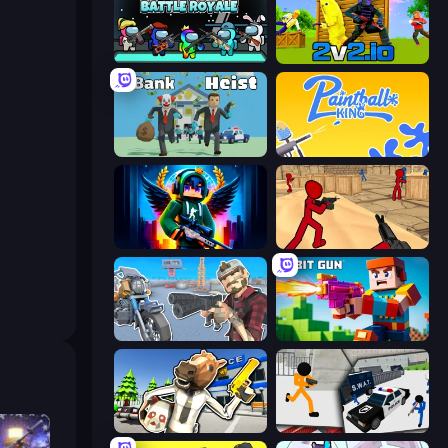
Imposter Battle Royale
2v2.io
Bank Heist
Paintball King
Block Contra: Clutch Strike
Stickman Counter Terror Strike
Shoot and Drive
Bit Gun.io
Bank Robbery: Escape
Stickman Prison: Counter Assault