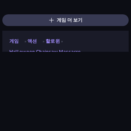
Space Wars Battleground
War the Knights
Gravity Arena Shooter
Funny Shooter 2
Serious Head
Funny Battle Simulator 2
Redcoats.io
Funny Battle Simulator
Gladiator Fights
Street Fighter Simulator
Time Shooter 3: SWAT
Serious Head 2
Fight Arena Online
Overtitans: Destroyers of Worlds
Funny Shooter - Destroy All
Funny Blade & Magic
Horseback Survival
Eternal Siege
게임 더 보기
게임
액션
할로윈
»
»
»
Halloween Chainsaw Massacre
Halloween Chainsaw
Massacre
개발자
GoGoMan
평점
9.3
(
지난 6개월 기준
)
출시
2022년 10월
게임 엔진
Unity 2020
플랫폼
브라우저 (데스크톱, 모바일, 태블릿),