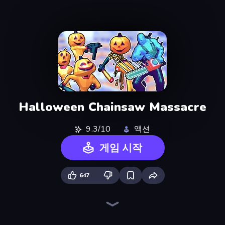
Halloween Chainsaw Massacre
9.3/10
액션
게임 시작
647