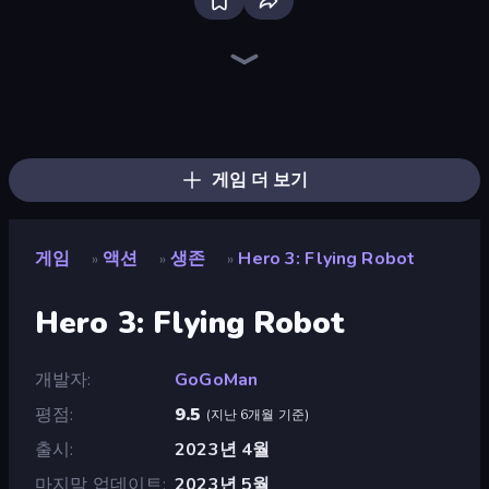
War the Knights
Brainrot Arena Online
Throw a Lucky Block
Space Wars Battleground
Stickman Rebirth
Mr. Dude: Online Multiverse Challenge
Immortal: Dark Slayer
Gladiator Fights
Fortzone Battle Royale
Playground
Ships 3D
Stickman Kombat 2D
Stickman Clash
Lost Dungeon
99 Nights (Bloxd.io)
Obby: Dig Brainrots
No Pain No Gain - Ragdoll Sandbox
Merge & Fight
게임 더 보기
게임
액션
생존
Hero 3: Flying Robot
»
»
»
Hero 3: Flying Robot
개발자
GoGoMan
평점
9.5
(
지난 6개월 기준
)
출시
2023년 4월
마지막 업데이트
2023년 5월