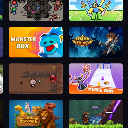
Die in the Dungeon
Obby vs Brainrot
Monster Box
Legend of Hero
The Binding of Isaac DEMO
Merge Run