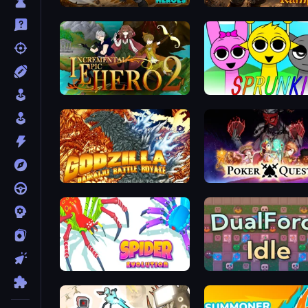
Rumble Heroes
Runic Rampage
Incremental Epic Hero 2
Sprunki
Godzilla Daikaiju Battle Royale
Poker Quest
Spider Evolution: Runner Game
DualForce Idle