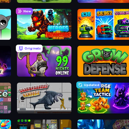
Endless Siege
Elemental Monsters: Merge
New
Heroes vs Monsters: Idle RPG
Pumpkin Defense: Merge Cannon
Originals
99 Nights in the Forest Online
Grow Defense
Updated
Sharkosaurus Rampage
Merge Team Tactics