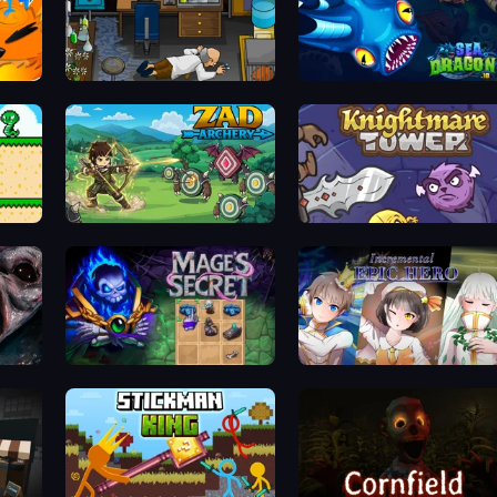
Foreign Creature
SeaDragons.io
Zad Archery - Demo
Knightmare Tower
Mage's Secret
Incremental Epic Hero