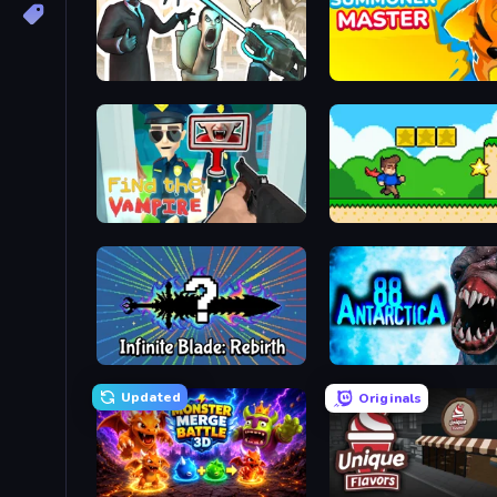
Skibidi Toilets: Infection
Summoner Master
Find the Vampire
Steve's World
Infinite Blade: Rebirth
Antarctica 88
Updated
Originals