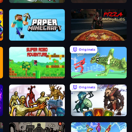
Fortress Merge
UnderDark: Defense
Paper Minecraft
Pizza Anomalies
Originals
Super Robo - Adventure
Silly Walkers
Originals
Monster Shooter Apocalypse
Dark Stones: Card Battle RPG