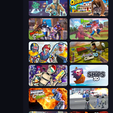
Cyberpunk: Resistance
I Am Quadrober!
Ninja Clash Heroes
Farm Clash 3D
Zombies Shooter: Part 2
Airport Clash 3D
Cyberpunk: Corporation
Ships 3D
Moon Clash Heroes
Amazing Crime Strange Stickman