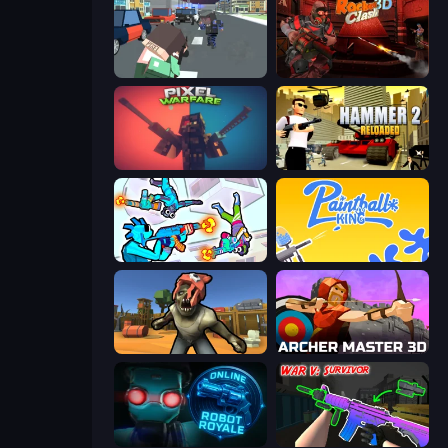
Pixel Stories 2: Night of Payoff
Rocket Clash 3D
Pixel Warfare
Hammer 2
Gravity Arena Shooter
Paintball King
Zombie Arena
Archer Master 3D: Castle Defense
Online Robot Royale
War V: Survivor