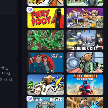
Grand Escape: Prison
Bank Robbery 3
Fury Foot
Casino Robbery
Soldiers - Capture and Control!
Sandbox City
 액션
Max vs Gangsters
Bank Robbery
이브 시
에서 액
Bank Robbery: Escape
Pixel Combat: Zombies Strike