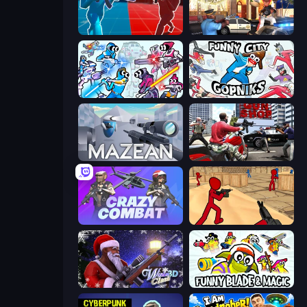
Battle of the Soldiers: Red vs Blue
Vegas Clash 3D
Space Wars Battleground
Funny City: Gopniks
Mazean
Grand Action Simulator: New York
Crazy Combat
Stickman Counter Terror Strike
Winter Clash 3D
Funny Blade & Magic