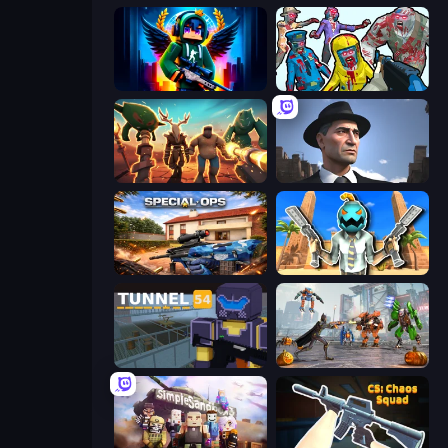
Block Contra: Clutch Strike
Zombies Shooter
Horde Crusher
Downtown 1930s Mafia
Special Ops: GO
Serious Head
Tunnel 54
Flying Bat Robot Car Transform Game