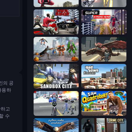
Amazing Strange Rope Police
Super Crime Steel War Hero
Grand Action Simulator: New York
Super Strong Hero
Flying Bat Robot Car Transform Game
Dragon Vice City
인의 공
Sandbox City
Mad Town Andreas: Mafia Storie
사용하
단하고
Amazing Crime Strange Stickman
I Am Quadrober!
할 수