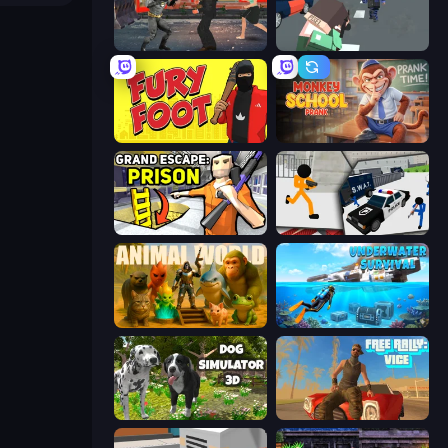
Bat Hero: Immortal Legend Crime Fighter
Pixel Stories 2: Night of Payoff
Fury Foot
Monkey School Prank
Grand Escape: Prison
Stickman Prison: Counter Assault
Animal World
Underwater Survival: Deep Dive
Dog Simulator 3D
Free Rally: Vice