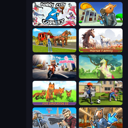
Funny City: Gopniks
Bank Robbery 3
Horse Cart Transport Taxi Game
Horse Simulator 3D
Cat Life Simulator
Unicorn Family Simulator Magic World
Fox Simulator 3D
The Prank King