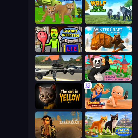
Cougar Simulator: Big Cats
Wolf Family Simulator
I Am Not Infected!
WinterCraft: Survival in the Forest
Gangster Vegas Grand City
Panda Simulator 3D
The Cat in Yellow
Mother Life Simulator: Prank
Free Rally 2
Cat Life Simulator 3D