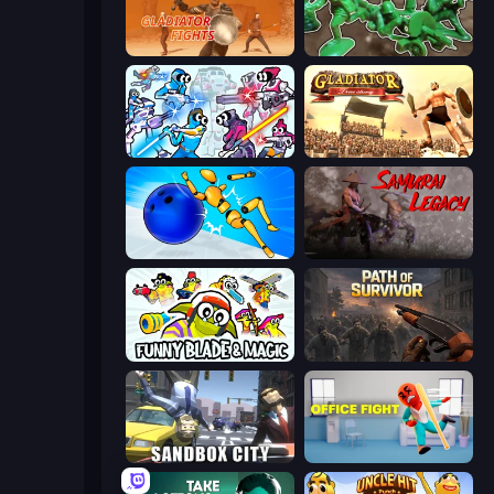
Gladiator Fights
Soldiers - Capture and Control!
Space Wars Battleground
Gladiator: True Story
Playground Man! Ragdoll Show!
Samurai Legacy
Funny Blade & Magic
Path of Survivor
Sandbox City
Office Fight