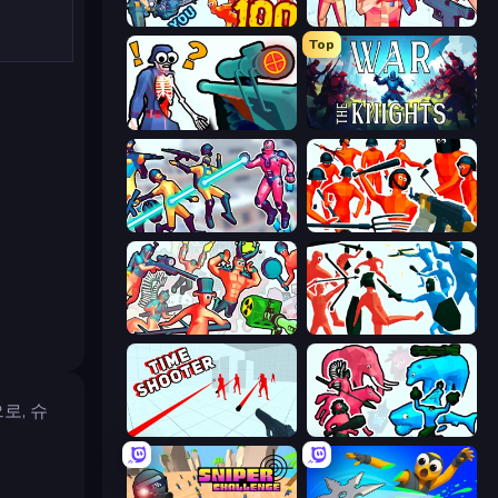
Horde Killer: You vs 100
Time Shooter 2
Top
Sniper Shot: Bullet Time
War the Knights
Hero 3: Flying Robot
Funny Shooter - Destroy All
Funny Shooter 2
Funny Battle Simulator
로, 슈
Time Shooter
Funny Battle Simulator 2