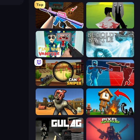
Top
KS Z
Kill The Spartan
Find the Vampire
Behold Battle
Camo Sniper
Battle of the Soldiers: Red vs Blue
Zombie Arena
Noob Fuse