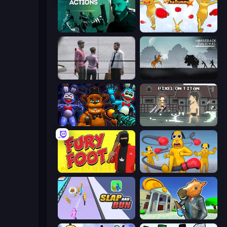
Take Actions
Uncle Hit: Punch the Dummy
Sniper Assassin - Government Agent
Horseback Survival
FNaF Shooter
Pixel on Titan: AoT
Fury Foot
Annoying Uncle Punch Game
Slap and Run
Bank Robbery 3