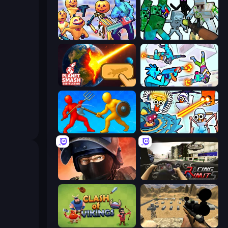
Halloween Chainsaw Massacre
Mine Shooter: Save Your World
Planet Smash Destruction
Gravity Arena Shooter
Epic Sword Battle! Fight in Arena
Toilets Worms Shooter
Bullet Force
Racing Limits
Clash of Vikings
Ghost Sniper