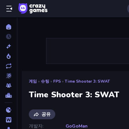
게임
»
슈팅
»
FPS
»
Time Shooter 3: SWAT
Time Shooter 3: SWAT
공유
개발자
GoGoMan