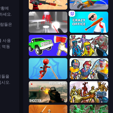
상황에
Sniper Challenge
Ninja Swipe Strike
하세요.
사람들은
SuperHot
Crazy Office: Slap and Smash!
를 사용
고 역동
Smash the Car to Pieces!
Zombies Shooter
이들을
Web Master
Zombies Shooter: Part 2
십시오.
BodyCamera Shooter
Monster Shooter Apocalypse