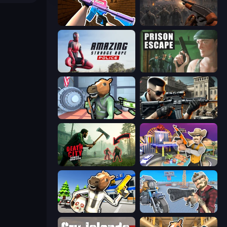
KS Z
Path of Survivor
Amazing Strange Rope Police
Prison Escape
Bank Robbery
Sure Shot
Death City Zombie Invasion
Casino Robbery
Bank Robbery: Escape
Shoot and Drive