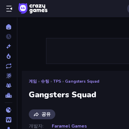
게임
»
슈팅
»
TPS
»
Gangsters Squad
Gangsters Squad
공유
개발자
Faramel Games