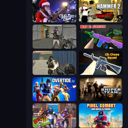
Winter Clash 3D
Hammer 2
Warfare Area
War V: Survivor
Masked Forces
CS: Chaos Squad
Overtide.io
Sniper Team 3
Ninja Clash Heroes
Pixel Combat: Zombies Strike