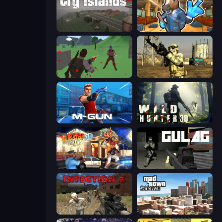
Cry Islands
Bank Robbery 2
Battle Royale Survival
Mountain Operation
Muscle Gun.IO
Wild Hunter 3D
Vegas Clash 3D
Gulag
Infection Z
Mad Town Andreas: Mafia Storie