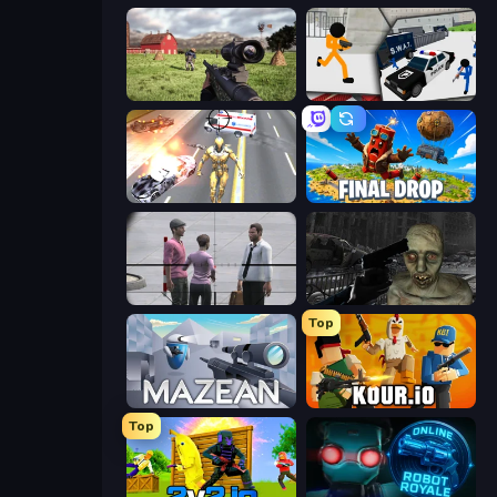
Dead Zed
Stickman Prison: Counter Assault
Super Crime Steel War Hero
Final Drop
Sniper Assassin - Government Agent
C-Virus Game: Outbreak
Top
Mazean
Kour.io
Top