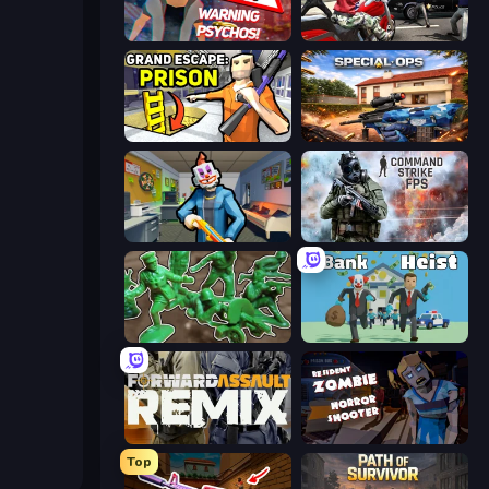
City of Psychos
Grand Action Simulator: New York
Grand Escape: Prison
Special Ops: GO
Save the Hostages
Command Strike FPS
Soldiers - Capture and Control!
Bank Heist
Forward Assault Remix
Resident Zombies: Horror Shooter
Top