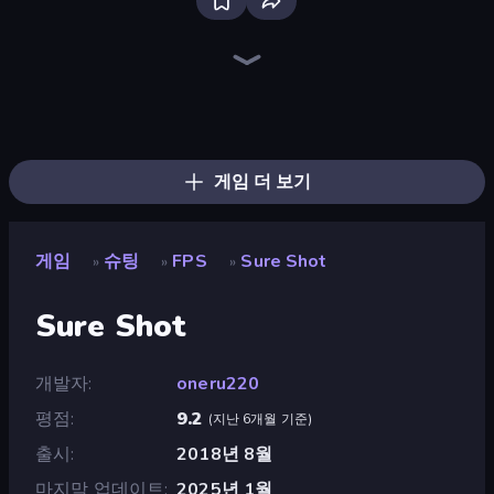
SkillWarz
Fragen
Redcoats.io
Kirka.io
CS: Chaos Squad
Western Sniper
Mine Shooter 2: Noob vs Mobs
Toilets Worms Shooter
SWAT Cats
Horde Crusher
Ships Battlefield 3D
Zomblox
Sniper Mission
Pixel Combat: Zombies Strike
Zombie Hunters Online
Chicken CS
Block Contra: Clutch Strike
Serious Head 2
게임 더 보기
게임
슈팅
FPS
Sure Shot
»
»
»
Sure Shot
개발자
oneru220
평점
9.2
(
지난 6개월 기준
)
출시
2018년 8월
마지막 업데이트
2025년 1월