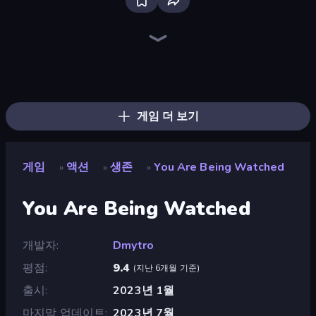
War the Knights
Throw a Lucky Block
Gladiator Fights
Brainrot Arena Online
Immortal: Dark Slayer
Space Wars Battleground
Ships 3D
Stickman Rebirth
Stickman Clash
Playground
Mr. Dude: Online Multiverse Challenge
99 Nights (Bloxd.io)
Fortzone Battle Royale
Mad Stick
Stickman Project
Obby: Dig Brainrots
Ragdoll Throw Challenge
Funny City: Gopniks
게임 더 보기
게임
액션
생존
You Are Being Watched
»
»
»
You Are Being Watched
개발자
Dmytro
평점
9.4
(
지난 6개월 기준
)
출시
2023년 1월
마지막 업데이트
2023년 7월