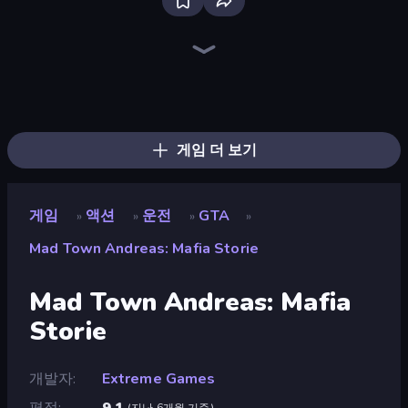
Throw a Lucky Block
Fortzone Battle Royale
Brainrot Arena Online
Flying Robot Transform Car Games
Obby World: Squid Escape
Playground
War the Knights
Stickman Clash
Stickman Kombat 2D
Stick Epic Fighter
Mr. Dude: Online Multiverse Challenge
I Am Quadrober!
Lime Playground Sandbox
Funny City: Gopniks
Artillery Vs Tanks
Stickman Epic
Escape Evil Granny!
Ships 3D
게임 더 보기
게임
액션
운전
GTA
»
»
»
»
Mad Town Andreas: Mafia Storie
Mad Town Andreas: Mafia
Storie
개발자
Extreme Games
평점
9.1
(
지난 6개월 기준
)