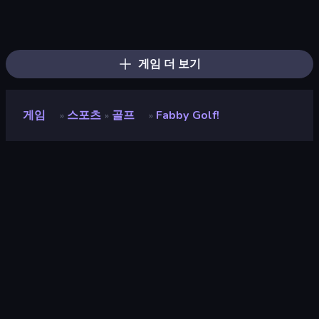
8 Ball Pool
8 Ball Billiards Classic
Free Kick Classic (3D Free Kick)
Table Tennis World Tour
8 Ball Pool Billiards Multiplayer
Mini Golf Club
Cozy Golf
Smash Badminton
Golf Mania
The Speedy Golf
Super Bowling Mania
Mini Putt
Tennis Masters
Basketball Clash
2 Minute Football QB Legend
Basketball Shot
Archery World Tour
3D Bowling
게임 더 보기
게임
스포츠
골프
Fabby Golf!
»
»
»
Fabby Golf!
개발자
Seryas Games
평점
8.6
(
지난 6개월 기준
)
출시
2022년 3월
게임 엔진
Unity 2021
플랫폼
브라우저 (데스크톱, 모바일, 태블릿),
CrazyGames 앱 (Android), App Store