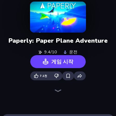
Paperly: Paper Plane Adventure
9.4/10
운전
게임 시작
7.1천
PolyTrack
Jet Rush
Madness Cars Destroy
Deez Balls
Drift Escape
Sky Riders
Smash Karts
Sportcars Crash
Mega Ramp Car Stunt
Turbo Cars: Pipe Stunts
Toy Rider
Moto X3M
Drift.io
Moto X3M 5: Pool Party
Krash Karts
Merge & Construct
Obstacle Race: Destroying Simulator!
Tiny Cars