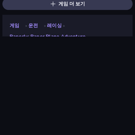
게임 더 보기
게임
운전
레이싱
»
»
»
Paperly: Paper Plane Adventure
Paperly: Paper Plane
Adventure
개발자
Felicity
평점
9.4
(
지난 6개월 기준
)
출시
2023년 12월
마지막 업데이트
2024년 3월
게임 엔진
Unity 2021
플랫폼
브라우저 (데스크톱, 모바일, 태블
릿), CrazyGames 앱 (Android),