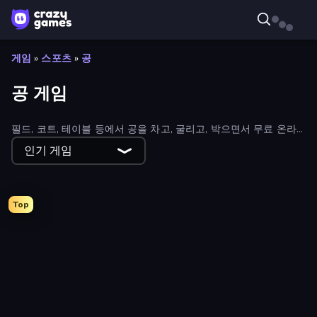
게임
»
스포츠
»
공
공 게임
필드, 코트, 테이블 등에서 공을 차고, 굴리고, 박으면서 무료 온라
인 공 게임을 즐겨보세요!
인기 게임
Top
Bubble Story
Smile Slime
RocketGoal.io
99 Balls
Mini Golf Club
Tile Jumper 3D
8 Ball Pool Billiards Multiplayer
Free Kick Classic (3D Free Kick)
Super Bowling Mania
Classic Bowling
Go Escape
BasketBros
Table Tennis World Tour
Hotfoot Baseball
Money Ping Pong
Stack Fall
Jelly Merge: Upgrade & Sell
2 Minute Football QB Legend
Fast Ball Jump
ESPN Arcade Baseball
Droll World Cup
Real Football
Cup Heroes
Cannon Balls 3D
Hoop World 3D
Ultimate Football Cup
PLINKO!
Basketball Skills
Golf Orbit
Kick It – Fun Soccer Game