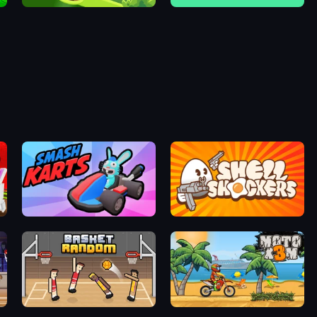
Golf Maze
Grow in the Hole
Smash Karts
Shell Shockers
Basket Random
Moto X3M