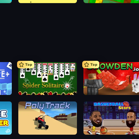
Bounce Blocku Golf
Golf Adventures! 2
Top
Top
Spider Solitaire
Grow A Garden | Growden.io
PolyTrack
Basketball Stars