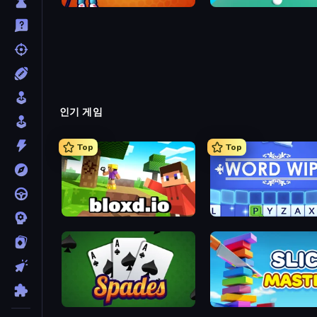
Golf Mania
Fabby Golf!
인기 게임
Top
Top
Bloxd.io
Word Wipe
Spades
Slice Master