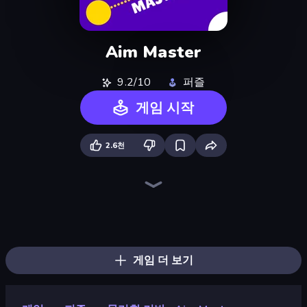
Aim Master
9.2/10
퍼즐
게임 시작
2.6천
Piles of Mahjong
Screw Out: Bolts and Nuts
Skydom
Arrow Escape
Piece of Cake: Merge and Bake
Pixel Blast
Nonogram Square
Match Masters
Yarn Fever! Unravel Puzzle
Color Tap: Coloring by Numbers
Skydom: Reforged
Line Driver
Find The Cow
Goods Triple Match 3D
Mahjongg Solitaire
Hexa Sort
Tap 3D Wood Block Away
Mergest Kingdom
게임 더 보기