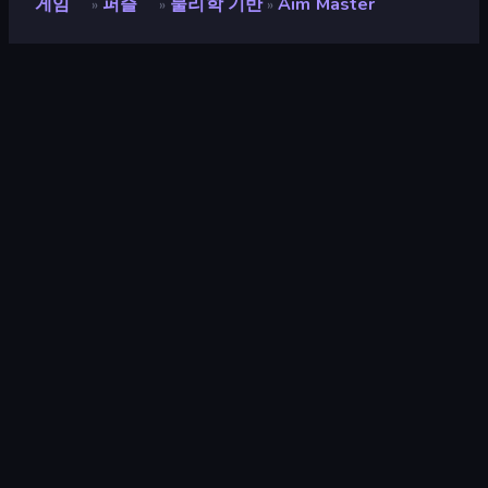
게임
퍼즐
물리학 기반
Aim Master
»
»
»
Aim Master
개발자
GMR Bros.
평점
9.2
(
지난 6개월 기준
)
출시
2024년 7월
마지막 업데이트
2024년 12월
게임 엔진
Unity 6
플랫폼
브라우저 (데스크톱, 모바일, 태블
릿), CrazyGames 앱 (iOS,
Android)
방향성
가로 / 세로
퍼즐
566
모바일
2,357
고난도
61