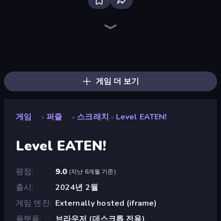
Piece of Cake: Merge and Bake
Piles of Mahjong
Skydom
Screw Out: Bolts and Nuts
Arrow Escape
Farm Merge Valley
Mergest Kingdom
Color Tap: Coloring by Numbers
Skydom: Reforged
Mansion Tale: Merge Secrets
Alchemy: Merge Elements
Castle Craft
Land Explorers: Merge & Build
Goods Triple Match 3D
Mahjongg Solitaire
Pixel Blast
Numicolor
Designville: Merge & Design
게임 더 보기
게임
퍼즐
스크래치
Level EATEN!
»
»
»
Level EATEN!
평점
9.0
(
지난 6개월 기준
)
출시
2024년 2월
게임 엔진
Externally hosted (iframe)
플랫폼
브라우저 (데스크톱 전용)