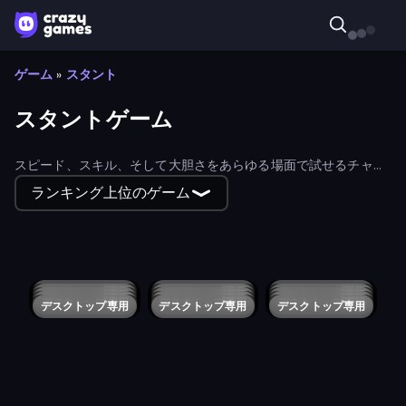
ゲーム
»
スタント
スタントゲーム
スピード、スキル、そして大胆さをあらゆる場面で試せるチャレ
ンジに満ちた壮大な無料オンラインスタントゲームで、印象的な
ランキング上位のゲーム
車のトリックを試してみよう。
Jump Into The Plane
Trials Ice Ride
Cycle Extreme
Stunt Horizon
Car Eats Car: Arctic Adventure
Slingshot Stunt Driver & Sport
Desert Rally
Endless Truck
Crazy MX
MR RACER Stunt Mania
Paper Boy Race: Running Game
Zombie Derby: Blocky Roads
Construction Ramp Jumping
Syder Hyper Drive
Breaking Fall: Epic Bone Blast
Zombie Derby 2
Car Eats Car: Volcanic Adventure
Sky Racer Extreme
Trolley Racing
Car Eats Car Winter Adventure
Car Eats Car: Underwater Adventure
Night City Racing
デスクトップ専用
デスクトップ専用
Gearshift One
デスクトップ専用
Evolution Factor
デスクトップ専用
Demolition Derby 3
デスクトップ専用
Jump Master: Car Racing
デスクトップ専用
Derby Crash 4
デスクトップ専用
Downtown 1930s Mafia
デスクトップ専用
Wrong Way
デスクトップ専用
Riders Downhill Racing
デスクトップ専用
4x4 Offroader
デスクトップ専用
GT Cars Mega Ramps
デスクトップ専用
Happy Wheels
Grand Cyber City
デスクトップ専用
デスクトップ専用
Real Cars Extreme Racing
デスクトップ専用
Crazy Stunt Cars Multiplayer