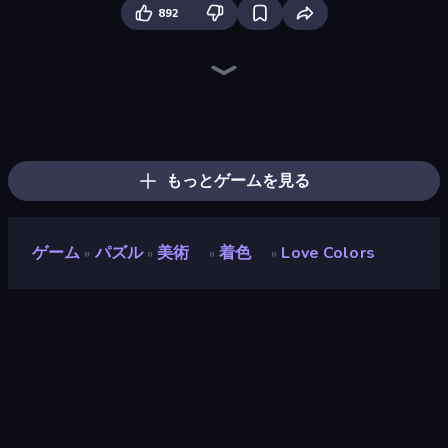
892
Numicolor
Royal Glow Princess Makeover
Jelly Dye
BFF Makeover - Spa & Dress Up
Draw Missing Part | DOP Puzzle
Nail Salon
Girl Coloring Dress Up
Coloring by Numbers: Pixel House
Holographic Trends
Idol Livestream: Fashion Game
DIY Makeup Salon: SPA Makeover
KiKi World
Dessert Maker
Make Up Queen R
Pizza Maker
College Girl Coloring Dress Up
Fun Colors
Burger Cafe
もっとゲームを見る
ゲーム
パズル
美術
着色
Love Colors
»
»
»
»
Love Colors
開発者
Tong965
評価
8.8
(
過去6ヶ月間のデータに基づく
)
リリース日
2018年12月