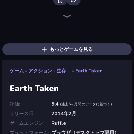
Bloxd.io
Ragdoll Archers
EvoWars.io
Piece of Cake: Merge and Bake
Veck.io
Racing Limits
Traffic Rider
Mahjongg Solitaire
Screw Out: Bolts and Nuts
Words of Wonders
Piles of Mahjong
Designville: Merge & Design
Miniblox
Space Waves
Stickman Clash
SkillWarz
Fortzone Battle Royale
Arrow Escape
もっとゲームを見る
ゲーム
アクション
生存
Earth Taken
»
»
»
Earth Taken
評価
9.4
(
過去6ヶ月間のデータに基づく
)
リリース日
2014年2月
ゲームエンジン
Ruffle
プラットフォーム
ブラウザ（デスクトップ専用）