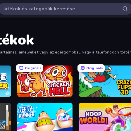
tékok
tartalmaz, amelyeket vagy az egérgombbal, vagy a telefonodon történő
Originals
Originals
Chicken Hell
Crazy Flips 3D