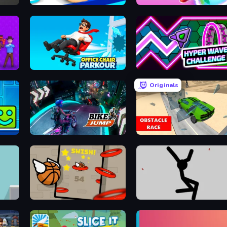
Teeth Runner
Hoop World 3D
Office Chair Parkour
Hyper Wave Challenge
Originals
Bike Jump
Obstacle Race: Destroying Simulator!
Flappy Dunk
Rag Doll