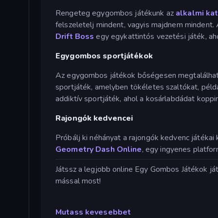
Rengeteg egygombos játékunk az
alkalmi ka
felszeletelj mindent, vagyis majdnem mindent.
Drift Boss
egy egykattintós vezetési játék, a
Egygombos sportjátékok
Az egygombos játékok bőségesen megtalálha
sportjáték, amelyben tökéletes szaltókat, példá
addiktív sportjáték, ahol a kosárlabdádat koppi
Rajongók kedvencei
Próbálj ki néhányat a rajongók kedvenc játékai 
Geometry Dash Online
, egy ingyenes platfor
Játssz a legjobb online Egy Gombos Játékok já
mással most!
Mutass kevesebbet