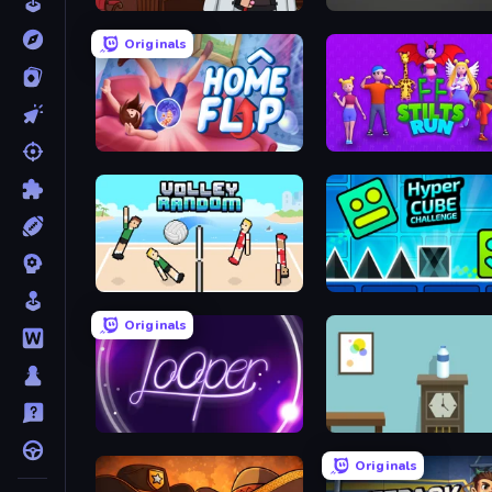
Mafia Takedown
Tap-Tap Shots
Originals
Home Flip
Stilts Run
Volley Random
Hyper Cube Challenge
Originals
Looper
Flip Bottle
Originals