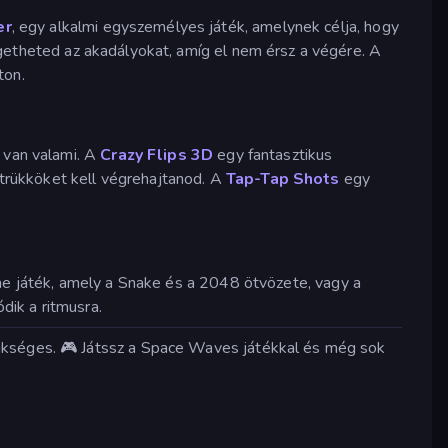
er
, egy alkalmi egyszemélyes játék, amelynek célja, hogy
ülgetheted az akadályokat, amíg el nem érsz a végére. A
ton.
k van valami. A
Crazy Flips 3D
egy fantasztikus
r-trükköket kell végrehajtanod. A
Tap-Tap Shots
egy
ne játék, amely a Snake és a 2048 ötvözete, vagy a
dik a ritmusra.
zükséges. 🎮 Játssz a Space Waves játékkal és még sok