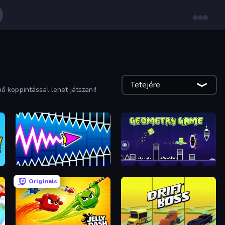
Tetejére
 koppintással lehet játszani!
Wave Dash: Geometry Arrow
Geometry Game
Originals