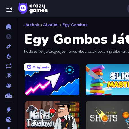
Játékok
»
Alkalmi
»
Egy Gombos
Egy Gombos Já
Fedezd fel játékgyűjteményünket: csak olyan játékokat 
Originals
Space Waves
Slice Master