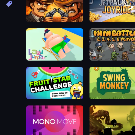
Shoot First Fast: Gun Duel
Jetpack Joyride
Lazy Jumper
MiniBattles
Fruit Stab Challenge
Swing Monkey