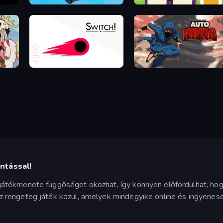
Car Flip!
Crazy Train Snake
Switch!
Auto Ninja
ntással!
tékmenete függőséget okozhat, így könnyen előfordulhat, hogy
rengeteg játék közül, amelyek mindegyike online és ingyenesen 