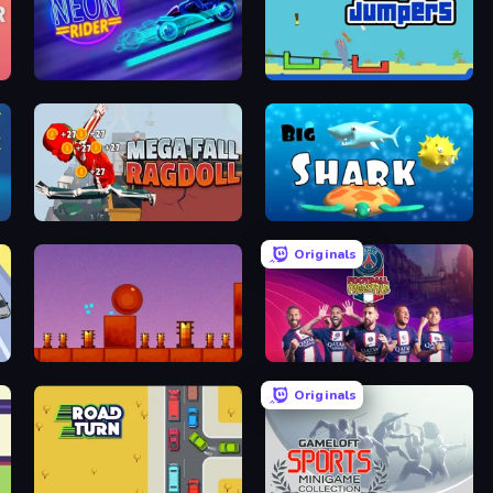
Neon Rider
Tube Jumpers
Mega Fall Ragdoll Simulator
Big Shark
Originals
Bounce Return
PSG Soccer Freestyle
Originals