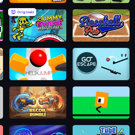
Jelly Dash
Drift Boss
Originals
Crazy Dummy Swing Multiplayer
Baseball Pro
Helix Jump
Go Escape
Recoil Rumble
Oh, flip!