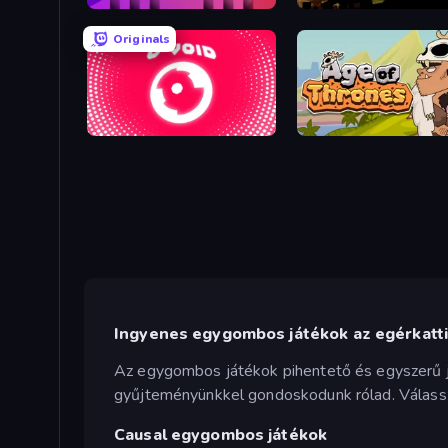
Mono Move
Badland
Originals
O-VOID
Age of Thrones
Ingyenes egygombos játékok az egérkatti
Az egygombos játékok pihentető és egyszerű já
gyűjteményünkkel gondoskodunk rólad. Válassz 
Causal egygombos játékok