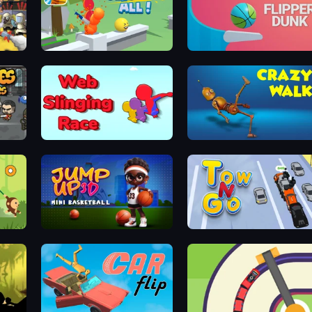
Slice It All!
Flipper Dunk 3D
Web Slinging Race
Crazy Walk
Jump Up 3D: Mini Basketball
Tow N Go