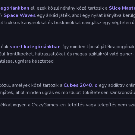
tegóriánkban
él, ezek közül néhány közé tartozik a
Slice Mast
 A
Space Waves
egy árkád játék, ahol egy nyilat irányítva ker
hol trükkös kanyarokkal és bukkanókkal navigálsz egy végtelen ú
tóak
sport kategóriánkban
, így minden típusú játékrajongóna
ul frontflipeket, hátraszaltókat és magas sziklákról való gaine
ntással ugrásra készteted.
közül, amelyek közé tartozik a
Cubes 2048.io
egy addiktív onli
mjáték, ahol minden ugrás és mozdulat tökéletesen szinkronizáló
tékkal ingyen a CrazyGames-en, letöltés vagy telepítés nem s