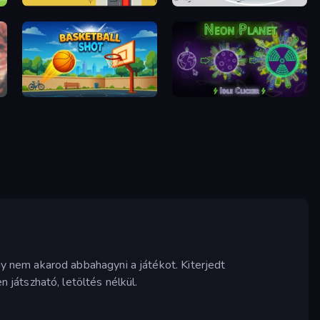
Road Turn
Gameloft Sports Minigame Collection
Basketball Shot
Neon Planet Idle Clicker
 nem akarod abbahagyni a játékot. Kiterjedt
játszható, letöltés nélkül.