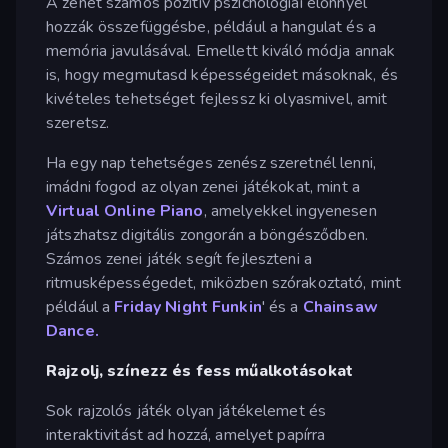
A zenét számos pozitív pszichológiai előnnyel
hozzák összefüggésbe, például a hangulat és a
memória javulásával. Emellett kiváló módja annak
is, hogy megmutasd képességeidet másoknak, és
kivételes tehetséget fejlessz ki olyasmivel, amit
szeretsz.
Ha egy nap tehetséges zenész szeretnél lenni,
imádni fogod az olyan zenei játékokat, mint a
Virtual Online Piano
, amelyekkel ingyenesen
játszhatsz digitális zongorán a böngésződben.
Számos zenei játék segít fejleszteni a
ritmusképességedet, miközben szórakoztató, mint
például a
Friday Night Funkin
' és a
Chainsaw
Dance.
Rajzolj, színezz és fess műalkotásokat
Sok rajzolós játék olyan játékelemet és
interaktivitást ad hozzá, amelyet papírra