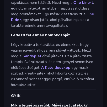
rajzolással nem találnál. Nézd meg a
One Line-t
,
egy olyan játékot, amelyben rajzolással oldasz
meg problémákat. Egy másik klasszikus itt a
Line
Rider
, egy olyan játék, ahol pályákat rajzolsz a
karakterednek, amin lovagolhatsz.
Fedezd fel elméd homokozóját
Légy kreatív a textúrákkal és elemekkel, hogy
valami egyedit alkoss, ami idővel változik. Nézd
meg a
Sandspiel
című játékot. Ez a játék tiszta
terápia. Szórakoztató, és nem igényel semmilyen
előképzettséget.
A Kaleidoszkóp
egy másik
szabad, kreatív játék, ahol kibontakozhatsz, és
különböző sebességgel pörgő, elbűvölő mintákat
hozhatsz létre!
GYIK
Mik a legnépszerűbb Művészet Játékok?