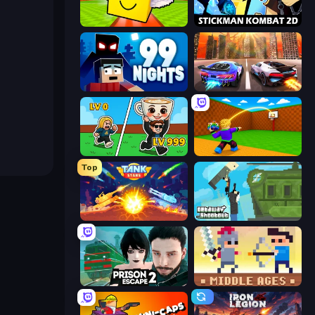
Lucky Brainrot Blocks Online
Stickman Kombat 2D
99 Nights (Bloxd.io)
Night City Racing
Brainrot Arena Online
Throw a Lucky Block
Top
Tank Stars
Getaway Shootout
Prison Escape 2
Castle Wars: Middle Ages