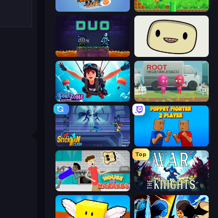
Rush Hour Cafe
Super Robo - Adventure
Duo
SuperWEIRD
Fortzone Battle Royale
Root Vegetables & Co
Stickman Clash
Puppet Fighter 2 Player
Top
House of Hazards
War the Knights