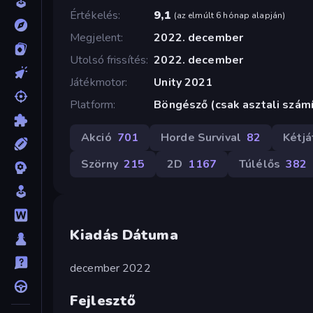
Értékelés
9,1
(
az elmúlt 6 hónap alapján
)
Megjelent
2022. december
Utolsó frissítés
2022. december
Játékmotor
Unity 2021
Platform
Böngésző (csak asztali szám
Akció
701
Horde Survival
82
Kétj
Szörny
215
2D
1167
Túlélős
382
Kiadás Dátuma
december 2022
Fejlesztő