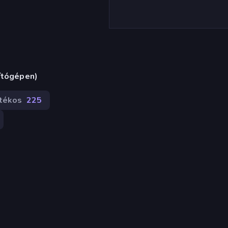
ítógépen)
átékos
225