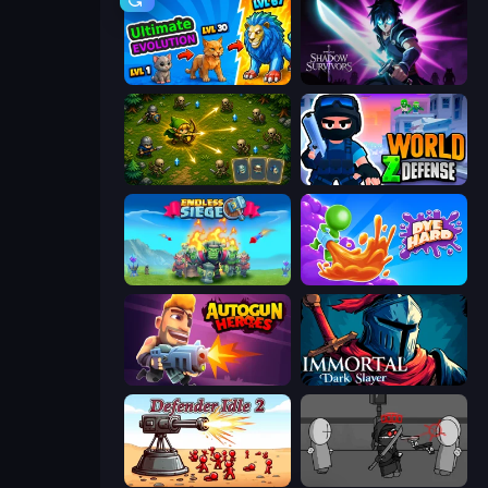
Ultimate Evolution
Shadow Survivors
Tiny Ranger
World Z Defense - Zombie Defense
Endless Siege
Dye Hard
Autogun Heroes
Immortal: Dark Slayer
Defender Idle 2
Madness Project Nexus