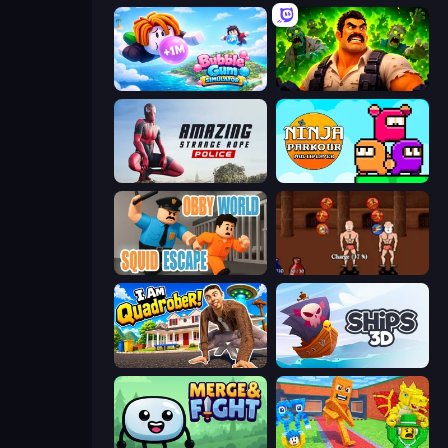
Bubble Gum Simulator
Zombie Lab Escape
Amazing Strange Rope Police
Ninja Parkour Multiplayer
Obby World: Squid Escape
Swords and Sandals 2
I Am Quadrober!
Ships 3D