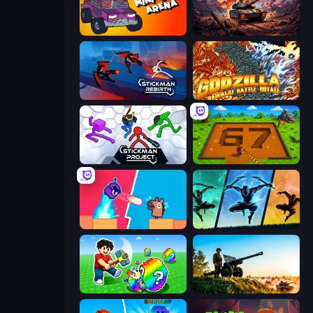
Mini-Caps: Arena
Iron Legion
Stickman Rebirth
Godzilla Daikaiju Battle Royale
Stickman Project
Obby: Dig Brainrots
Boom Slingers ReBoom
Shadow Ninja Revenge
Break a Lucky Egg Brainrots
Artillery Vs Tanks