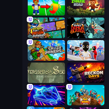
Collect Brainrot Egg
Zombie Road
Escape From Prison Multiplayer
Tailed Demon Slayer
Crazy Miners
Mr. Dude: Online Multiverse Challenge
Swords & Souls
Reckon Days
Stellar Swarm
Epic Empire: Tower Defense