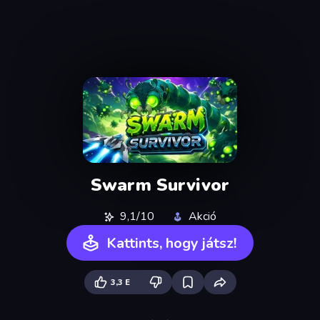
Swarm Survivor
9,1/10
Akció
Kattints, hogy játsz!
3,3 E