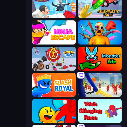
Swing Monster: Decisive Battle
Telekinesis Race 3D
Ninja Escape
Fun Ragdoll Challenge!
Smash Guy: Ragdoll Punch Hero
Monster Life
Slash Royal
Slasher
Riot Escape
Web Slinging Race