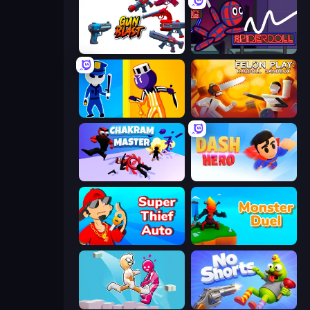
Gun Blast
SpiderDoll
Jailbreak: Hide or Attack!
Felon Play: Ragdoll Sandbox
Chakram Master
Dash Hero
Super Thief Auto
Monster Duel
Pushover
No Shorts