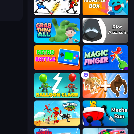
Doodle Smash
Monster Box
Grab Them All
Riot Assassin
Retro Battle
Magic Finger 3D
Balloon Clash
Animal DNA Run
Superhero Race!
Mecha Run