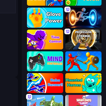
Ninja Hands
Feeling Arrow
Glove Power
Portal Escape
Time Control!
Professor Strange
Mind Controller
Epic Sword Battle! Fight in Arena
Robo Runner
Haunted Heroes