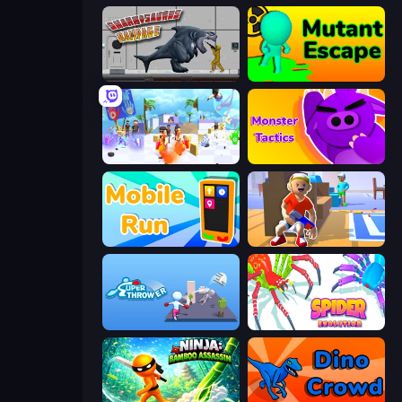
Sharkosaurus Rampage
Mutant Escape
Elemental Gloves - Magic Power
Monsters Tactics
Mobile Run
Blaster Pranks
Super Thrower
Spider Evolution: Runner Game