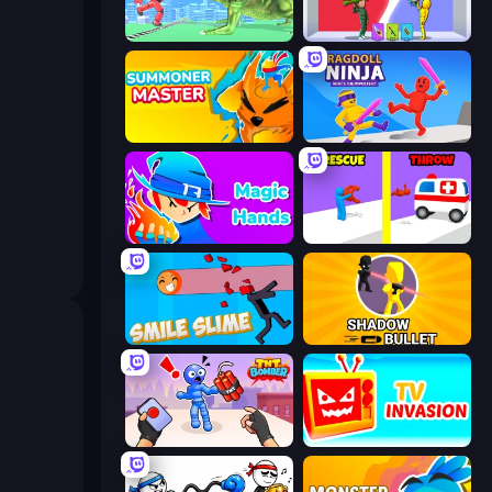
Silly Walkers
Who Dies Last?
Summoner Master
Ragdoll Ninja: Imposter Hero
Magic Hands
Rescue Throw
Smile Slime
Shadow Bullet
TNT Bomber
TV Invasion