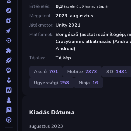
Értékelés
9,3
(
az elmúlt 6 hónap alapján
)
Megjelent
2023. augusztus
Játékmotor
Unity 2021
Platformok
Böngésző (asztali számítógép, mo
CrazyGames alkalmazás (Android
Android)
Tájolás
Tájkép
Akció
701
Mobile
2373
3D
1431
Ügyességi
258
Ninja
16
Kiadás Dátuma
augusztus 2023