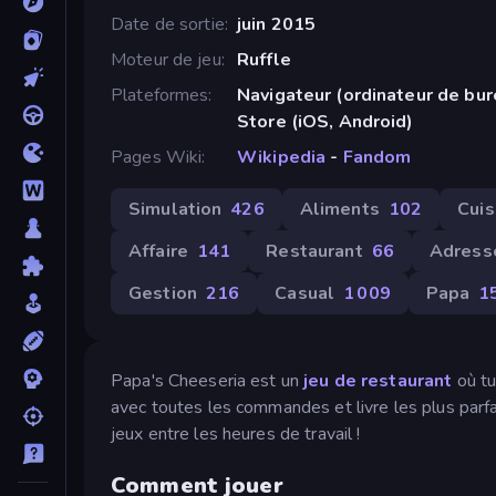
Date de sortie
juin 2015
Moteur de jeu
Ruffle
Plateformes
Navigateur (ordinateur de bu
Store (iOS, Android)
Pages Wiki
Wikipedia
-
Fandom
Simulation
426
Aliments
102
Cuis
Affaire
141
Restaurant
66
Adress
Gestion
216
Casual
1 009
Papa
1
Papa's Cheeseria est un
jeu de restaurant
où t
avec toutes les commandes et livre les plus parfa
jeux entre les heures de travail !
Comment jouer