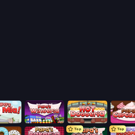
aco Mia
Papa's Wingeria
Papa's Hot Doggeria
Papas Cupca
Top
Top