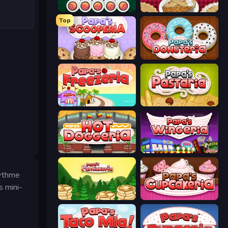
Papa's Sushiria
Papa's Bakeria
Top
Papa's Scooperia
Papa's Donuteria
Papa's Freezeria
Papa's Pastaria
Papa's Hot Doggeria
Papa's Wingeria
rythme
s mini-
Papa's Pancakeria
Papas Cupcakeria