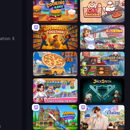
Cooking Mania
Cat Snack Bar
tion. Il
Supermarket Together
Cooking Festival
Pizza Car
Burger Cafe Story ASMR Cooking
Ice Cream Fever: Cooking Game
Jacksmith
u
Home Makeover Cleaning Game
My Dating Empire