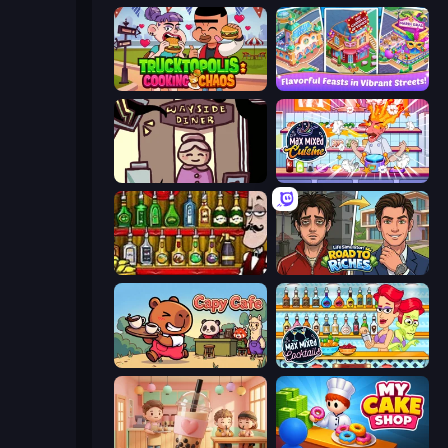
Trucktopolis Cooking Chaos
Mom's Diary 2
Diner in the Storm
Max Mixed Cuisine
Bartender The Right Mix
Life Simulator: Road to Riches
Capy Cafe
Max Mixed Cocktails