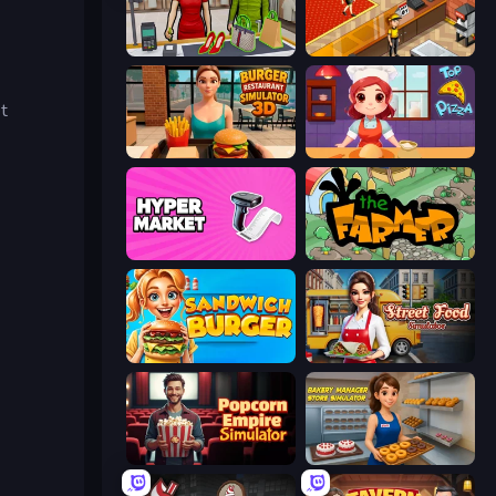
Shop Master 3D
Cinema Panic 2
et
Burger Restaurant Simulator 3D
Top Pizza
Hypermarket 3D
The Farmer
Sandwich Burger
Street Food Simulator
Popcorn Empire Simulator
Bakery Manager: Store Simulator