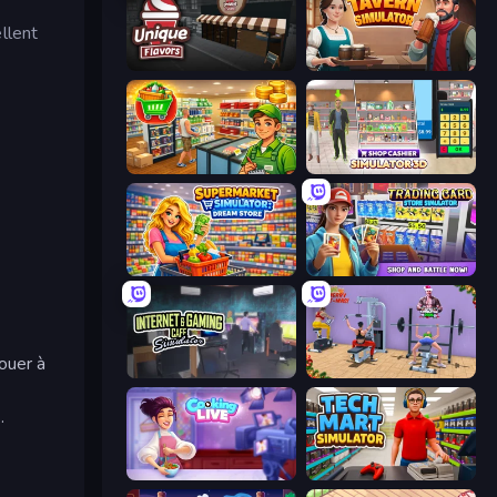
llent
Unique Flavors
Tavern Simulator
Supermarket Simulator: Desert
Shop Cashier Simulator 3D
Supermarket Simulator: Dream Store
Trading Card Store Simulator
ouer à
Internet and Gaming Cafe Simulator
Gym Simulator 2024
.
Cooking Live
Tech Mart Simulator