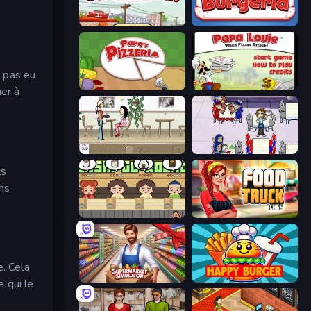
Papa's Taco Mia
Papa's Burgeria
s pas eu
Papa's Pizzeria
Papa Louie: When Pizzas Attack
uer à
The Waitress
Diner Dash
ts
ns
Sushi Go Round
Food Truck Chef™: A Fun Cooking Game
e. Cela
Supermarket Simulator: Store Manager
Happy Burger
e qui le