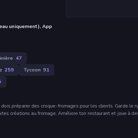
reau uniquement), App
inière
47
e
259
Tycoon
91
5
u dois préparer des croque-fromages pour les clients. Garde le 
ites créations au fromage. Améliore ton restaurant et joue à de