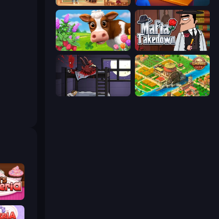
Boba Shop
My Cake Shop
Country Life Meadows
Mafia Takedown
The Visitor
Empire City
keria