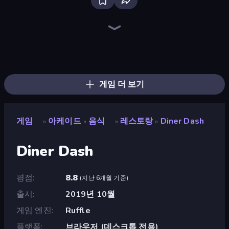
Ragdoll Archers
Grass Cutter: Mowing Simulator
Cat Snack Bar
Bubble Blast
Merge & Dig!
Survive the Disasters: Obby
Obby: +1 Jump per Click
Bubble Fall
Space Waves
Fruit Merge: Juicy Drop Game
Speed per Click: Obby
Crazy Motorcycle
Catch Tiles: Piano Game
Arkadium's Bubble Shooter
Draw Climber
Bubble Tower 3D
Bubble Pop Legend
Stone Grass: Mowing Simulator
게임 더 보기
게임
아케이드
음식
레스토랑
Diner Dash
»
»
»
»
Diner Dash
평점
8.8
(
지난 6개월 기준
)
출시
2019년 10월
게임 엔진
Ruffle
플랫폼
브라우저 (데스크톱 전용)