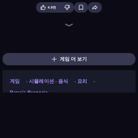
4.9천
Papa's Freezeria
Papa's Pastaria
Hypermarket 3D
Papa's Wingeria
Papa's Scooperia
Papa's Pizzeria
Papa's Taco Mia
Papa's Donuteria
Papa's Pancakeria
Shop Master 3D
Papas Cupcakeria
Supermarket Simulator: Dream Store
Burger Restaurant Simulator 3D
High School Teacher Simulator
Fashion Factory
Trash Master
Supermarket Simulator: Store Manager
Prison Life
게임 더 보기
게임
시뮬레이션
음식
요리
»
»
»
»
Papa's Burgeria
Papa's Burgeria
평점
9.3
(
지난 6개월 기준
)
출시
2021년 9월