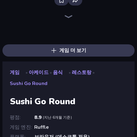
Bloxd.io
Ragdoll Archers
EvoWars.io
Veck.io
Piece of Cake: Merge and Bake
Racing Limits
Traffic Rider
Mahjongg Solitaire
Screw Out: Bolts and Nuts
Words of Wonders
Piles of Mahjong
Designville: Merge & Design
Miniblox
Stickman Clash
Space Waves
SkillWarz
Fortzone Battle Royale
Arrow Escape
게임 더 보기
게임
아케이드
음식
레스토랑
»
»
»
»
Sushi Go Round
Sushi Go Round
평점
8.9
(
지난 6개월 기준
)
게임 엔진
Ruffle
플랫폼
브라우저 (데스크톱 전용)