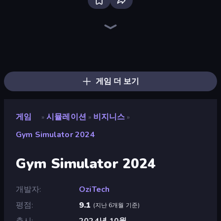
Bus Simulator: EVO
Obby: Ride Carts
Truck Simulator: European Roads
Driving School Simulator
Bad Cat Prankster
Prison Life
Donut Place
Life Simulator: Road to Riches
Burger Life
Hypermarket 3D
Trash Master
Crazy Zoo Monkey
Gym Boss
Candy Packing Store
Grow A Garden | Growden.io
Bartender The Right Mix
My Perfect Farm
Store Manager
게임 더 보기
게임
시뮬레이션
비지니스
»
»
»
Gym Simulator 2024
Gym Simulator 2024
개발자
OziTech
평점
9.1
(
지난 6개월 기준
)
출시
2024년 10월