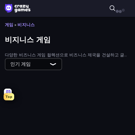
게임
»
비지니스
비지니스 게임
다양한 비즈니스 게임 컬렉션으로 비즈니스 제국을 건설하고 글로
벌 거물이 되어 보세요! 모든 게임은 브라우저에서 바로 실행할 수
인기 게임
있습니다.
Top
Shop Master 3D
Papas Cupcakeria
Hole Digger
Supermarket Simulator: Dream Store
Papa's Scooperia
Candy Packing Store
Trading Card Store Simulator
Spa Empire
Supermarket Simulator: Desert
MMA Manager 2
Idle Physio Clinic Tycoon
Popcorn Empire Simulator
Store Manager
Homesteads: Dream Farm
Papa's Donuteria
Cat Bakery
Millionaire Life
Farm Family
Harbor Tycoon
Gold Rush: Gold Simulator 3D
Jelly Restaurant
Idle Train Empire Tycoon
Idle Airport Tycoon
My Phone Store
Papa's Wingeria
Idle Vlogger Simulator
Fashion Factory
Street Food Simulator
My bakery
Gourmet Empire: Idle Chef