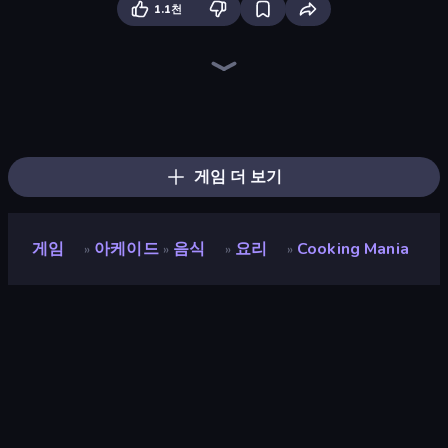
1.1천
Hypermarket 3D
Ragdoll Archers
Food Truck Chef™: A Fun Cooking Game
Fashion Factory
Cooking Festival
My bakery
Cooking Live
Burger Cafe
Spa Empire
Candy Packing Store
Ring Restaurant
Trash Master
Store Manager
My Perfect Theme Park
Shop Master 3D
Supermarket Simulator: Dream Store
Mom's Diary 2
Ice Cream Fever: Cooking Game
게임 더 보기
게임
아케이드
음식
요리
Cooking Mania
»
»
»
»
Cooking Mania
개발자
inlogic.sk
평점
8.5
(
지난 6개월 기준
)
출시
2026년 3월