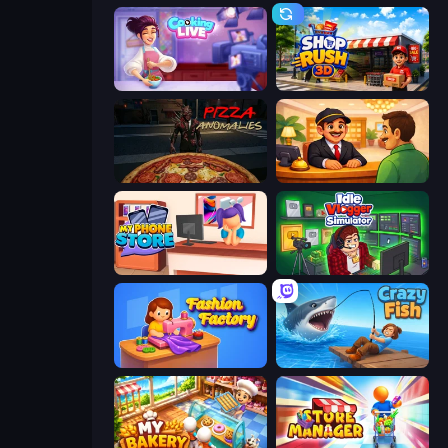
Cooking Live
Shop Rush 3D
Pizza Anomalies
Idle Hotel Empire Tycoon
My Phone Store
Idle Vlogger Simulator
Fashion Factory
Crazy Fish