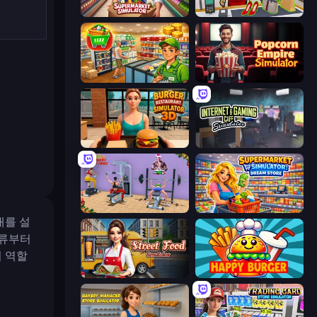
Supermarket Simulator: Store Manager
Shop Master 3D
Supermarket Simulator: Desert
Popcorn Empire Simulator
Burger Restaurant Simulator 3D
Internet and Gaming Cafe Simulator
Gym Simulator 2024
Supermarket Simulator: Dream Store
대를 설
물류부터
 역할
Street Food Simulator
Happy Burger