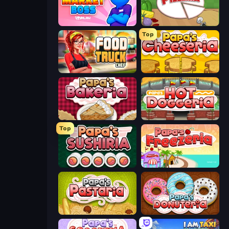
Market Boss
Papa's Pizzeria
Top
Food Truck Chef™: A Fun Cooking Game
Papa's Cheeseria
Papa's Bakeria
Papa's Hot Doggeria
Top
Papa's Sushiria
Papa's Freezeria
Papa's Pastaria
Papa's Donuteria