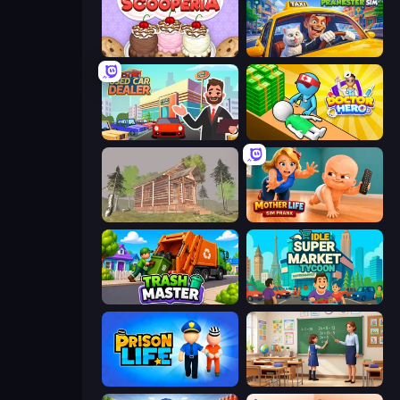
Papa's Scooperia
I Am Taxi Prankster Sim
Used Car Dealer Tycoon
Doctor Hero
Survive In The Forest
Mother Life Simulator: Prank
Trash Master
Idle Supermarket Tycoon
Prison Life
High School Teacher Simulator