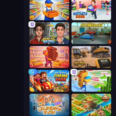
Supermarket Manager
Outlets Rush
Life Simulator: Road to Riches
Retro Garage
Candy Packing Store
Gold Rush: Gold Simulator 3D
My Perfect Theme Park
Supermarket Empire
Laundry Rush
Empire City