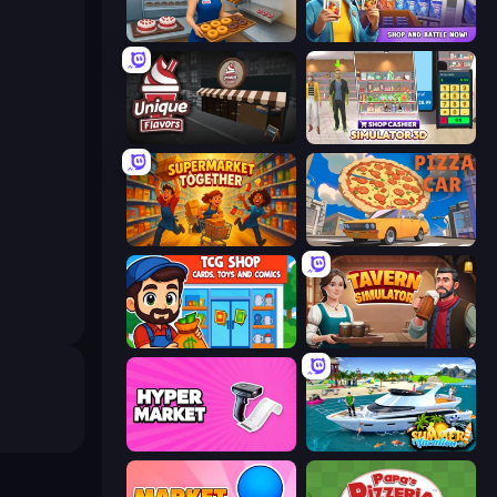
Bakery Manager: Store Simulator
Trading Card Store Simulator
Unique Flavors
Shop Cashier Simulator 3D
Supermarket Together
Pizza Car
TCG Shop: Cards, Toys and Comics
Tavern Simulator
Hypermarket 3D
Summer Vacation