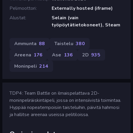
Pelimoottori
Externally hosted (iframe)
Alustat
Selain (vain
työpöytätietokoneet), Steam
Ammunta
88
Taistelu
380
Areena
176
Ase
136
2D
935
Moninpeli
214
TDP4: Team Battle on ilmaispelattava 2D-
moninpeliräiskintäpeli, jossa on intensiivistä toimintaa.
Hyppää nopeatempoisiin taisteluihin, päivitä hahmosi
ja hallitse areenaa useissa pelitiloissa.