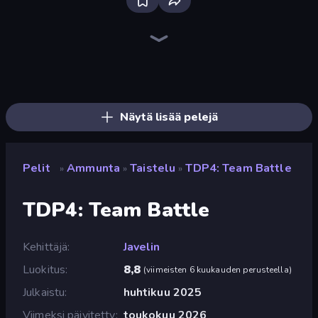
Bloxd.io
Ragdoll Archers
EvoWars.io
Veck.io
Piece of Cake: Merge and Bake
Racing Limits
Traffic Rider
Mahjongg Solitaire
Screw Out: Bolts and Nuts
Words of Wonders
Piles of Mahjong
Designville: Merge & Design
Miniblox
Stickman Clash
Space Waves
SkillWarz
Fortzone Battle Royale
Arrow Escape
Näytä lisää pelejä
Pelit
Ammunta
Taistelu
TDP4: Team Battle
»
»
»
TDP4: Team Battle
Kehittäjä
Javelin
Luokitus
8,8
(
viimeisten 6 kuukauden perusteella
)
Julkaistu
huhtikuu 2025
Viimeksi päivitetty
toukokuu 2026