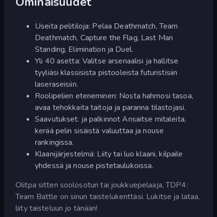
Ominaisuudet
Useita pelitiloja: Pelaa Deathmatch, Team
Deathmatch, Capture the Flag, Last Man
Standing, Elimination ja Duel.
Yli 40 asetta: Valitse arsenaalisi ja hallitse
tyyliäsi klassisista pistooleista futuristisiin
laseraseisiin.
Roolipelien eteneminen: Nosta hahmosi tasoa,
avaa tehokkaita taitoja ja paranna tilastojasi.
Saavutukset: ja palkinnot Ansaitse mitaleita,
kerää pelin sisäistä valuuttaa ja nouse
rankingissa.
Klaanijärjestelmä: Liity tai luo klaani, kilpaile
yhdessä ja nouse pistetaulukoissa.
Olitpa sitten soolosoturi tai joukkuepelaaja, TDP4:
Team Battle on sinun taistelukenttäsi. Lukitse ja lataa,
liity taisteluun jo tänään!