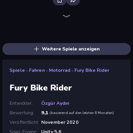
Bloxd.io
Ragdoll Archers
EvoWars.io
Veck.io
Piece of Cake: Merge and Bake
Racing Limits
Traffic Rider
Mahjongg Solitaire
Screw Out: Bolts and Nuts
Words of Wonders
Piles of Mahjong
Designville: Merge & Design
Miniblox
Space Waves
Stickman Clash
SkillWarz
Fortzone Battle Royale
Arrow Escape
Weitere Spiele anzeigen
Spiele
Fahren
Motorrad
Fury Bike Rider
»
»
»
Fury Bike Rider
Entwickler
Özgür Aydın
Bewertung
9,1
(
basierend auf den letzten 6 Monaten
)
Veröffentlicht
November 2020
Spiel-Engine
Unity 5.6