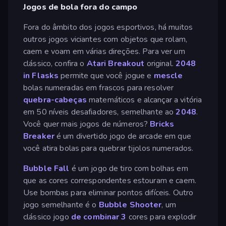
Jogos de bola fora do campo
Fora do âmbito dos jogos esportivos, há muitos
outros jogos viciantes com objetos que rolam,
caem e voam em várias direções. Para ver um
clássico, confira o
Atari Breakout
original.
2048
in Flasks
permite que você jogue e
mescle
bolas numeradas em frascos para resolver
quebra-cabeças
matemáticos e alcançar a vitória
em 50 níveis desafiadores, semelhante ao
2048
.
Você quer mais jogos de números?
Bricks
Breaker
é um divertido jogo de arcade em que
você atira bolas para quebrar tijolos numerados.
Bubble Fall
é um jogo de tiro com bolhas em
que as cores correspondentes estouram e caem.
Use bombas para eliminar pontos difíceis. Outro
jogo semelhante é o
Bubble Shooter
, um
clássico jogo
de combinar 3
cores para explodir