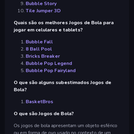
Bubble Story
Tile Jumper 3D
Quais são os melhores Jogos de Bola para
jogar em celulares e tablets?
Bubble Fall
8 Ball Pool
Bricks Breaker
Bubble Pop Legend
Bubble Pop Fairyland
O que são alguns subestimados Jogos de
Bola?
BasketBros
O que são Jogos de Bola?
Os jogos de bola apresentam um objeto esférico
ou em forma de ovo usado no contexto de um