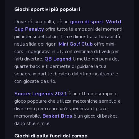
Giochi sportivi più popolari
Dove c'è una palla, c'è un
gioco di sport
.
World
Cup Penalty
offre tutte le emozioni dei momenti
più intensi del calcio. Tira e dimostra la tua abilità
nella sfida dei rigori!
Mini Golf Club
offre mini-
corsi impegnativi in 3D con centinaia di livelli per
farti divertire.
QB Legend
ti mette nei panni del
quarterback e ti permette di guidare la tua
squadra in partite di calcio dal ritmo incalzante e
con giocate da urlo.
Soccer Legends 2021
è un ottimo esempio di
gioco popolare che utilizza meccaniche semplici e
divertenti per creare un'esperienza di gioco
memorabile.
Basket Bros
è un gioco di basket
dallo stile simile.
Giochi di palla fuori dal campo