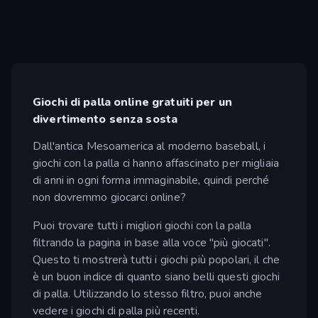
Giochi di palla online gratuiti per un
divertimento senza sosta
Dall'antica Mesoamerica al moderno baseball, i
giochi con la palla ci hanno affascinato per migliaia
di anni in ogni forma immaginabile, quindi perché
non dovremmo giocarci online?
Puoi trovare tutti i migliori giochi con la palla
filtrando la pagina in base alla voce "più giocati".
Questo ti mostrerà tutti i giochi più popolari, il che
è un buon indice di quanto siano belli questi giochi
di palla. Utilizzando lo stesso filtro, puoi anche
vedere i giochi di palla più recenti.