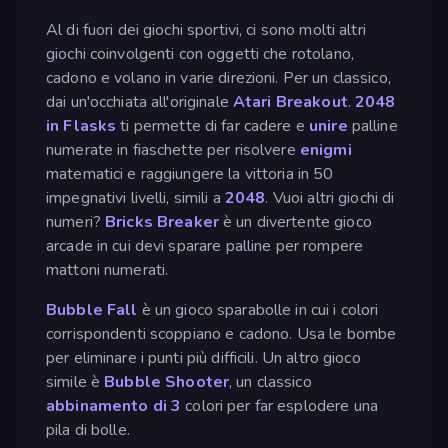
Al di fuori dei giochi sportivi, ci sono molti altri
giochi coinvolgenti con oggetti che rotolano,
cadono e volano in varie direzioni. Per un classico,
dai un'occhiata all'originale
Atari Breakout
.
2048
in Flasks
ti permette di far cadere e
unire
palline
numerate in fiaschette per risolvere
enigmi
matematici e raggiungere la vittoria in 50
impegnativi livelli, simili a
2048
. Vuoi altri giochi di
numeri?
Bricks Breaker
è un divertente gioco
arcade in cui devi sparare palline per rompere
mattoni numerati.
Bubble Fall
è un gioco sparabolle in cui i colori
corrispondenti scoppiano e cadono. Usa le bombe
per eliminare i punti più difficili. Un altro gioco
simile è
Bubble Shooter
, un classico
abbinamento di 3
colori per far esplodere una
pila di bolle.