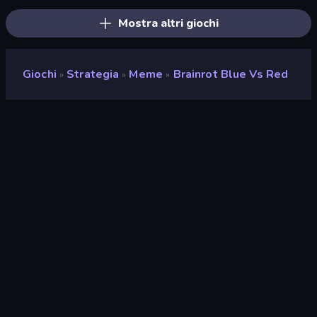
Mostra altri giochi
Giochi
Strategia
Meme
Brainrot Blue Vs Red
»
»
»
Brainrot Blue Vs Red
Sviluppatore
This Is RG
Valutazione
9,2
(
negli ultimi 6 mesi
)
Rilasciato
aprile 2026
Ultimo aggiornamento
giugno 2026
Motore di gioco
Godot
Piattaforme
Browser (desktop, mobile,
tablet), App CrazyGames
(iOS, Android)