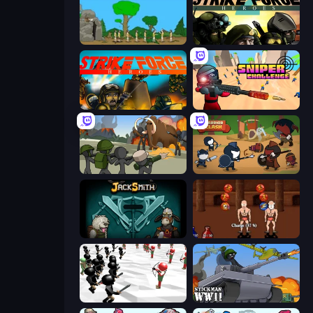
Age Of War
Strike Force Heroes 2
Strike Force Heroes
Sniper Challenge
Stickman History Battle
Warrior Clash
Jacksmith
Swords and Sandals 2
Stickman Simulator: Final Battle
Stickman WW2