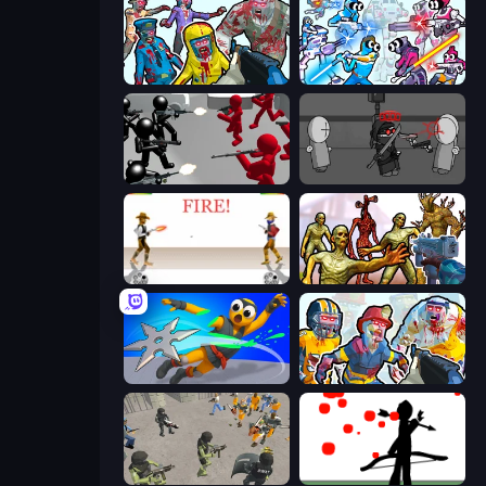
Zombies Shooter
Space Wars Battleground
Battle Simulator: Counter Stickman
Madness Project Nexus
Gunblood
Monster Shooter Apocalypse
Ninja Swipe Strike
Zombies Shooter: Part 2
Battle Simulator: Prison & Police
Bowman