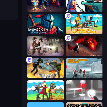
Eternal Siege
Sniper Shot: Bullet Time
Immortal: Dark Slayer
Stick Ragdoll Battle Simulator
Overtitans: Destroyers of Worlds
Champions of The Void: Paladin
Stickman World War
Fight Arena Online
World of Stickman Classic RTS
SuperHot