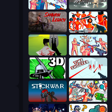
Time Shooter 3: SWAT
Pixel on Titan: AoT
Samurai Legacy
Funny Shooter - Destroy All
Kill The Spartan
Time Shooter 2
Stickman: Legacy of Zombie War
Time Shooter
Stick War
Funny Shooter 2