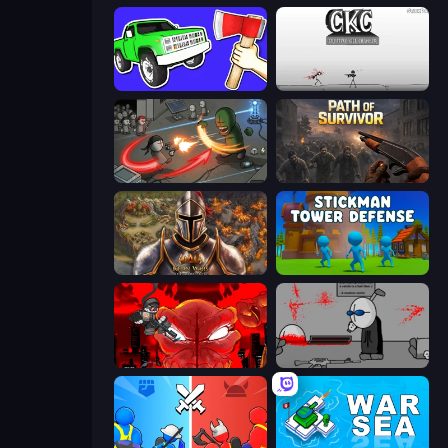
Smash the Car to Pieces!
Creative Kill Chamber
Madness Online
Path of Survivor
Khan Wars
Stickman Tower Defense Idle 3D
Madness Accelerant
Madness Deathwish