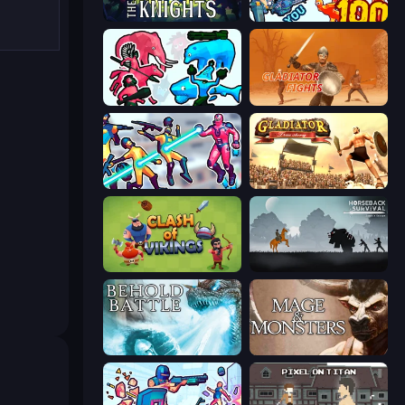
War the Knights
Horde Killer: You vs 100
Funny Battle Simulator 2
Gladiator Fights
Hero 3: Flying Robot
Gladiator: True Story
Clash of Vikings
Horseback Survival
Behold Battle
Mage and Monsters